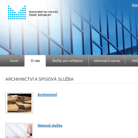
Map
Úvod
O nás
Služby pro veřejnost
Informační servis
Obč
ARCHIVNICTVÍ A SPISOVÁ SLUŽBA
Archivnictví
Spisová služba