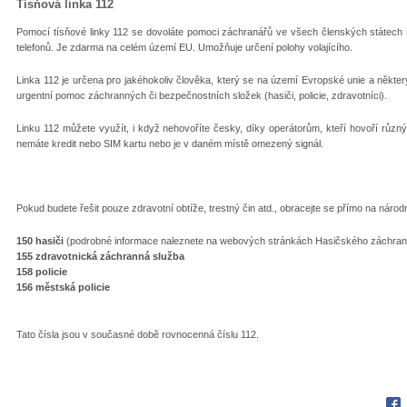
Tísňová linka 112
Pomocí tísňové linky 112 se dovoláte pomoci záchranářů ve všech členských státech E
telefonů. Je zdarma na celém území EU. Umožňuje určení polohy volajícího.
Linka 112 je určena pro jakéhokoliv člověka, který se na území Evropské unie a některý
urgentní pomoc záchranných či bezpečnostních složek (hasiči, policie, zdravotníci).
Linku 112 můžete využít, i když nehovoříte česky, díky operátorům, kteří hovoří různým
nemáte kredit nebo SIM kartu nebo je v daném místě omezený signál.
Pokud budete řešit pouze zdravotní obtíže, trestný čin atd., obracejte se přímo na národn
150 hasiči
(podrobné informace naleznete na webových stránkách Hasičského záchra
155 zdravotnická záchranná služba
158 policie
156 městská policie
Tato čísla jsou v současné době rovnocenná číslu 112.
Fac