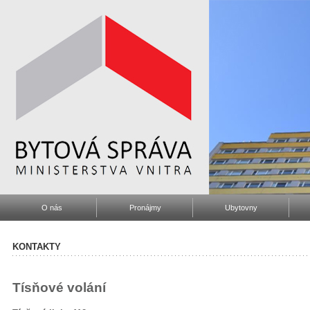
O nás
Pronájmy
Ubytovny
KONTAKTY
Tísňové volání