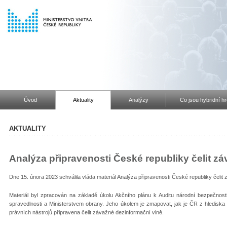
Úvod
Aktuality
Analýzy
Co jsou hybridní h
AKTUALITY
Analýza připravenosti České republiky čelit z
Dne 15. února 2023 schválila vláda materiál Analýza připravenosti České republiky čelit
Materiál byl zpracován na základě úkolu Akčního plánu k Auditu národní bezpečnosti
spravedlnosti a Ministerstvem obrany. Jeho úkolem je zmapovat, jak je ČR z hlediska
právních nástrojů připravena čelit závažné dezinformační vlně.