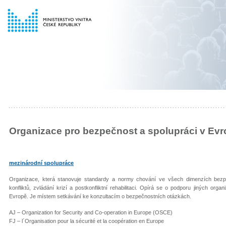
Organizace pro bezpečnost a spolupráci v Ev
mezinárodní spolupráce
Organizace, která stanovuje standardy a normy chování ve všech dimenzích bezp
konfliktů, zvládání krizí a postkonfliktní rehabilitaci. Opírá se o podporu jiných org
Evropě. Je místem setkávání ke konzultacím o bezpečnostních otázkách.
AJ – Organization for Security and Co-operation in Europe (OSCE)
FJ – l´Organisation pour la sécurité et la coopération en Europe