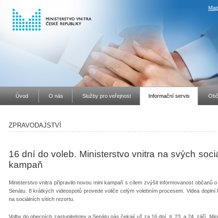
Map
Úvod
O nás
Služby pro veřejnost
Informační servis
Obč
ZPRAVODAJSTVÍ
16 dní do voleb. Ministerstvo vnitra na svých soci
kampaň
Ministerstvo vnitra připravilo novou mini kampaň s cílem zvýšit informovanost občanů o
Senátu. 8 krátkých videospotů provede voliče celým volebním procesem. Videa doplní
na sociálních sítích rezortu.
Volby do obecních zastupitelstev a Senátu nás čekají už za 16 dní, tj. 23. a 24. září. M