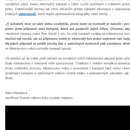
sociálních sítích malou informační kampaň s cílem zvýšit povědomí o volebním pro
lístku. Odlehčenější formou tak chce občanům předat základní informace o nadcházející
krátkých
videospotů
, které doplní zjednodušené infografiky nebo memy.
‚‚V loňském roce se nám videa osvědčila, proto jsme se rozhodli je natočit i pro 
proto jsme připravili mini kampaň, která má podpořit jejich šíření. Chceme, ab
náměstek ministra vnitra Petr Vokáč s tím, že celá kampaň vznikla na ministerstvu bez
možná tak nezdá, ale za přípravou voleb je obrovský kus práce nejenom nás tady
Na jejich přípravě se podílí stovky lidí, v samotných komisích pak zasednou desít
se Ministerstvo vnitra rozhodlo kampaň spustit.
Od dneška až do voleb uvidí občané na sociálních sítích ministerstva alespoň jeden př
bude ministerstvo v omezené míře sponzorovat. Grafikám s volební tematikou dominují
prvky volebního procesu. Ministerstvo vnitra v souvislosti s kampaní také osloví všec
probíhající kampani a natočených videích včetně letáku s jednoduchým návodem, jak
lístek.
Klára Dlubalová
pověřená řízením odboru tisku a public relations