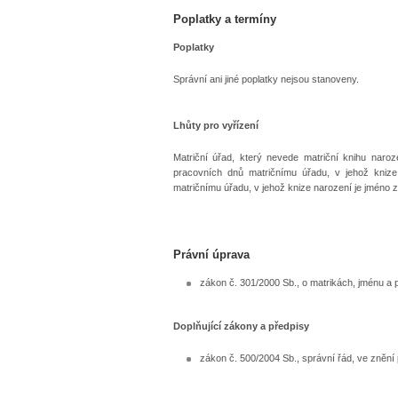
Poplatky a termíny
Poplatky
Správní ani jiné poplatky nejsou stanoveny.
Lhůty pro vyřízení
Matriční úřad, který nevede matriční knihu naroz
pracovních dnů matričnímu úřadu, v jehož knize
matričnímu úřadu, v jehož knize narození je jméno 
Právní úprava
zákon č. 301/2000 Sb., o matrikách, jménu a 
Doplňující zákony a předpisy
zákon č. 500/2004 Sb., správní řád, ve znění