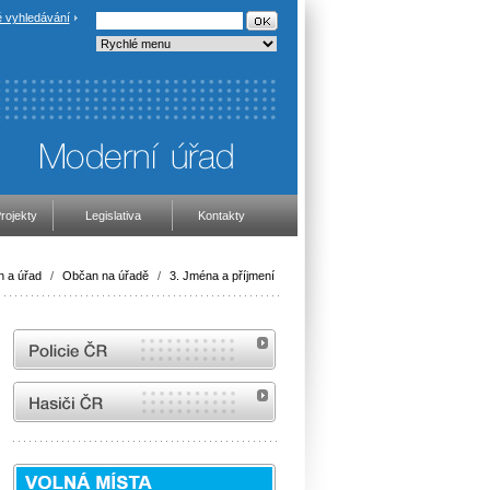
 vyhledávání
rojekty
Legislativa
Kontakty
 a úřad
/
Občan na úřadě
/
3. Jména a příjmení
internetové stránky Policie ČR
internetové stránky Hasiči ČR