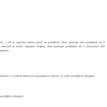
ení, v níž je zapsáno jméno, jehož se prohlášení týká, postoupí toto prohlášení do 3
 narození je jméno zapsáno. Krajský úřad postoupí prohlášení do 3 pracovních dnů
zapsáno.
příjmení a o změně některých souvisejících zákonů, ve znění pozdějších předpisů.
 pozdějších předpisů.