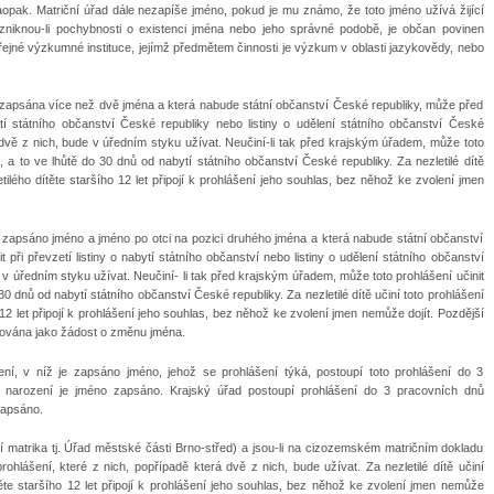
pak. Matriční úřad dále nezapíše jméno, pokud je mu známo, že toto jméno užívá žijící
Vzniknou-li pochybnosti o existenci jména nebo jeho správné podobě, je občan povinen
ejné výzkumné instituce, jejímž předmětem činnosti je výzkum v oblasti jazykovědy, nebo
 zapsána více než dvě jména a která nabude státní občanství České republiky, může před
ytí státního občanství České republiky nebo listiny o udělení státního občanství České
á dvě z nich, bude v úředním styku užívat. Neučiní-li tak před krajským úřadem, může toto
, a to ve lhůtě do 30 dnů od nabytí státního občanství České republiky. Za nezletilé dítě
tilého dítěte staršího 12 let připojí k prohlášení jeho souhlas, bez něhož ke zvolení jmen
 zapsáno jméno a jméno po otci na pozici druhého jména a která nabude státní občanství
ři převzetí listiny o nabytí státního občanství nebo listiny o udělení státního občanství
v úředním styku užívat. Neučiní- li tak před krajským úřadem, může toto prohlášení učinit
0 dnů od nabytí státního občanství České republiky. Za nezletilé dítě učiní toto prohlášení
 12 let připojí k prohlášení jeho souhlas, bez něhož ke zvolení jmen nemůže dojít. Pozdější
uzována jako žádost o změnu jména.
ení, v níž je zapsáno jméno, jehož se prohlášení týká, postoupí toto prohlášení do 3
 narození je jméno zapsáno. Krajský úřad postoupí prohlášení do 3 pracovních dnů
zapsáno.
tní matrika tj. Úřad městské části Brno-střed) a jsou-li na cizozemském matričním dokladu
hlášení, které z nich, popřípadě která dvě z nich, bude užívat. Za nezletilé dítě učiní
těte staršího 12 let připojí k prohlášení jeho souhlas, bez něhož ke zvolení jmen nemůže