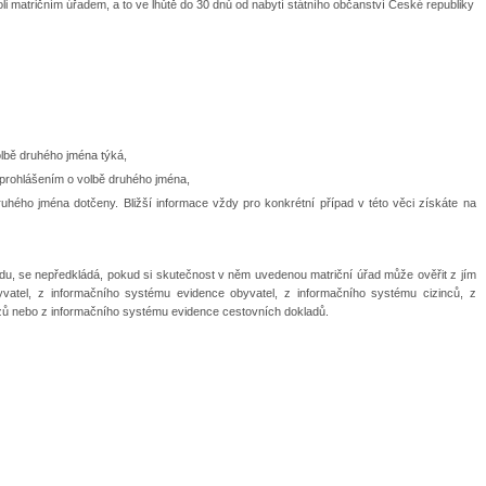
i matričním úřadem, a to ve lhůtě do 30 dnů od nabytí státního občanství České republiky
volbě druhého jména týká,
s prohlášením o volbě druhého jména,
druhého jména dotčeny. Bližší informace vždy pro konkrétní případ v této věci získáte na
úřadu, se nepředkládá, pokud si skutečnost v něm uvedenou matriční úřad může ověřit z jím
byvatel, z informačního systému evidence obyvatel, z informačního systému cizinců, z
ů nebo z informačního systému evidence cestovních dokladů.