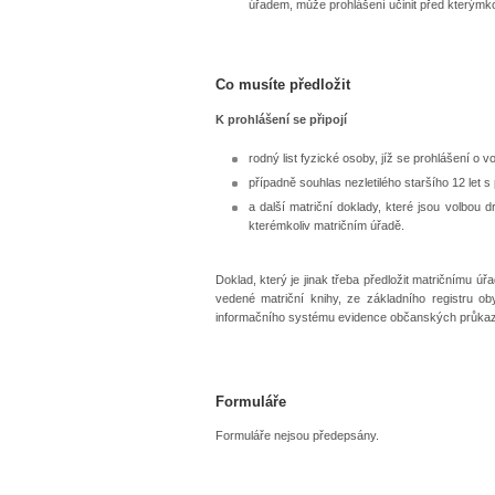
úřadem, může prohlášení učinit před kterýmkol
Co musíte předložit
K prohlášení se připojí
rodný list fyzické osoby, jíž se prohlášení o 
případně souhlas nezletilého staršího 12 let 
a další matriční doklady, které jsou volbou 
kterémkoliv matričním úřadě.
Doklad, který je jinak třeba předložit matričnímu 
vedené matriční knihy, ze základního registru o
informačního systému evidence občanských průkaz
Formuláře
Formuláře nejsou předepsány.