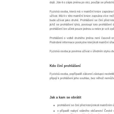
dojít. Jde-li o zápis jména po otci, použije se předc
Fyzická osoba, která má v matriční knize zapsána 
užívat. Má-li v této matriční knize zapsána více n
bude užívat jako druhé. Prohlášení se činí před k
jichž se prohlášení týká, postoupí toto prohlášen
prohlášení lze učinit pouze jednou a nelze je vzít zpě
Prohlášení o volbě druhého jména není časově ome
Podrobné informace poskytne kterýkoli matriční úřa
Fyzická osoba je povinna užívat v úředním styku dv
Kdo činí prohlášení
Fyzická osoba, popřípadě zákonní zástupci nezletilé 
připojí k prohlášení jeho souhlas, bez něhož nemůže 
Jak a kam se obrátit
prohlášení se činí před kterýmkoli matričním 
v případě nabytí státního občanství České r