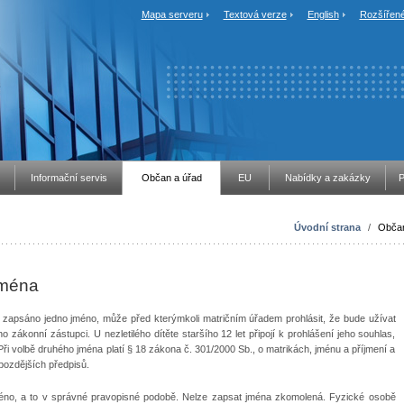
Mapa serveru
Textová verze
English
Rozšířené
Informační servis
Občan a úřad
EU
Nabídky a zakázky
P
Úvodní strana
/
Občan
jména
 zapsáno jedno jméno, může před kterýmkoli matričním úřadem prohlásit, že bude užívat
ho zákonní zástupci. U nezletilého dítěte staršího 12 let připojí k prohlášení jeho souhlas,
ři volbě druhého jména platí § 18 zákona č. 301/2000 Sb., o matrikách, jménu a příjmení a
pozdějších předpisů.
 jméno, a to v správné pravopisné podobě. Nelze zapsat jména zkomolená. Fyzické osobě