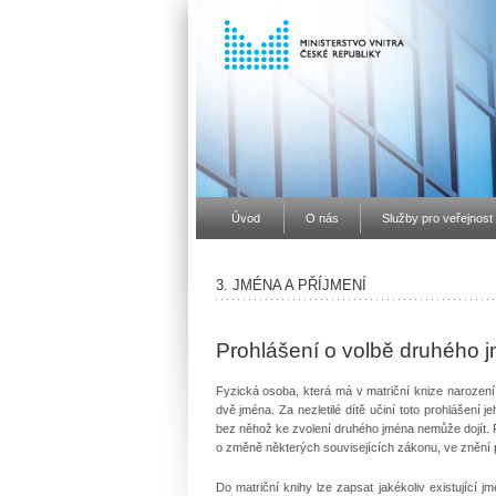
Úvod
O nás
Služby pro veřejnost
3. JMÉNA A PŘÍJMENÍ
Prohlášení o volbě druhého 
Fyzická osoba, která má v matriční knize narození
dvě jména. Za nezletilé dítě učiní toto prohlášení je
bez něhož ke zvolení druhého jména nemůže dojít. P
o změně některých souvisejících zákonu, ve znění 
Do matriční knihy lze zapsat jakékoliv existující