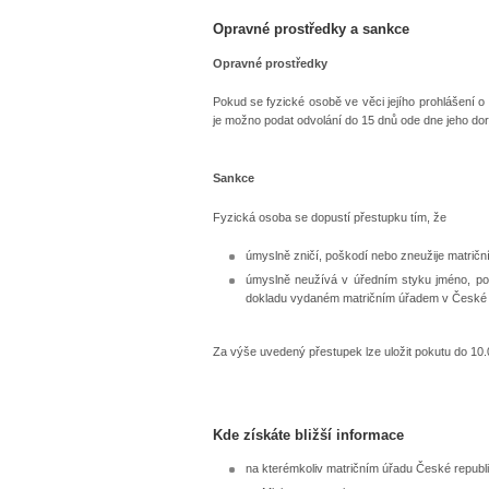
Opravné prostředky a sankce
Opravné prostředky
Pokud se fyzické osobě ve věci jejího prohlášení 
je možno podat odvolání do 15 dnů ode dne jeho dor
Sankce
Fyzická osoba se dopustí přestupku tím, že
úmyslně zničí, poškodí nebo zneužije matriční
úmyslně neužívá v úředním styku jméno, pop
dokladu vydaném matričním úřadem v České r
Za výše uvedený přestupek lze uložit pokutu do 10.
Kde získáte bližší informace
na kterémkoliv matričním úřadu České republ