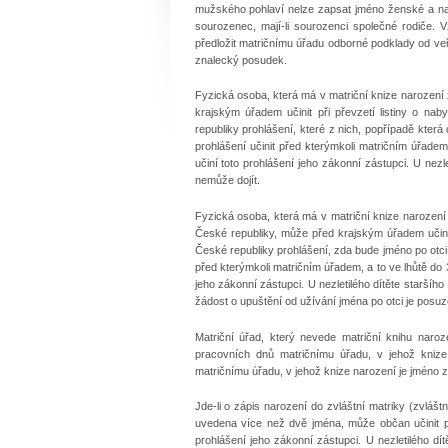
mužského pohlaví nelze zapsat jméno ženské a nao
sourozenec, mají-li sourozenci společné rodiče. 
předložit matričnímu úřadu odborné podklady od veř
znalecký posudek.
Fyzická osoba, která má v matriční knize narození
krajským úřadem učinit při převzetí listiny o nab
republiky prohlášení, které z nich, popřípadě kter
prohlášení učinit před kterýmkoli matričním úřadem
učiní toto prohlášení jeho zákonní zástupci. U nezle
nemůže dojít.
Fyzická osoba, která má v matriční knize narození
České republiky, může před krajským úřadem učinit p
České republiky prohlášení, zda bude jméno po otci 
před kterýmkoli matričním úřadem, a to ve lhůtě do 3
jeho zákonní zástupci. U nezletilého dítěte staršího
žádost o upuštění od užívání jména po otci je pos
Matriční úřad, který nevede matriční knihu naroz
pracovních dnů matričnímu úřadu, v jehož knize
matričnímu úřadu, v jehož knize narození je jméno 
Jde-li o zápis narození do zvláštní matriky (zvláš
uvedena více než dvě jména, může občan učinit pro
prohlášení jeho zákonní zástupci. U nezletilého dí