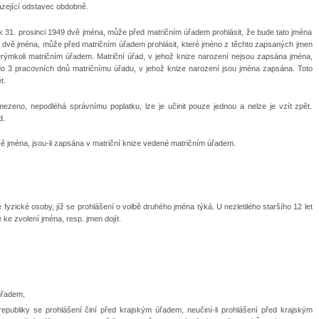
házející odstavec obdobně.
k 31. prosinci 1949 dvě jména, může před matričním úřadem prohlásit, že bude tato jména
ež dvě jména, může před matričním úřadem prohlásit, které jméno z těchto zapsaných jmen
terýmkoli matričním úřadem. Matriční úřad, v jehož knize narození nejsou zapsána jména,
í do 3 pracovních dnů matričnímu úřadu, v jehož knize narození jsou jména zapsána. Toto
t.
zeno, nepodléhá správnímu poplatku, lze je učinit pouze jednou a nelze je vzít zpět.
d.
ě jména, jsou-li zapsána v matriční knize vedené matričním úřadem.
fyzické osoby, jíž se prohlášení o volbě druhého jména týká. U nezletilého staršího 12 let
ke zvolení jména, resp. jmen dojít.
úřadem,
epubliky se prohlášení činí před krajským úřadem, neučiní-li prohlášení před krajským