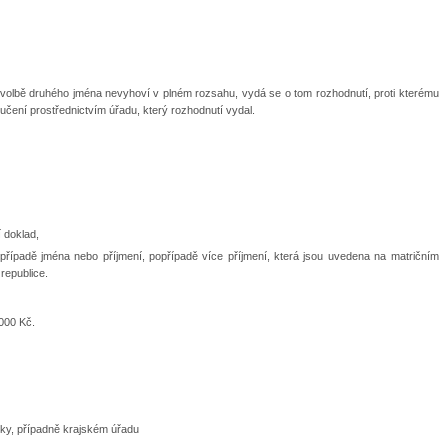
o volbě druhého jména nevyhoví v plném rozsahu, vydá se o tom rozhodnutí, proti kterému
učení prostřednictvím úřadu, který rozhodnutí vydal.
 doklad,
řípadě jména nebo příjmení, popřípadě více příjmení, která jsou uvedena na matričním
epublice.
000 Kč.
iky, případně krajském úřadu