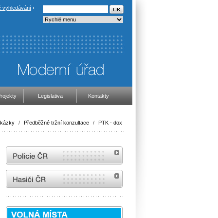
 vyhledávání
rojekty
Legislativa
Kontakty
akázky
/
Předběžné tržní konzultace
/
PTK - dox
internetové stránky Policie ČR
internetové stránky Hasiči ČR