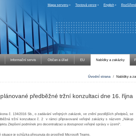
Mapa serveru
Textová verze
English
Rozšířené
Informační servis
Občan a úřad
EU
Nabídky a zakázky
P
Úvodní strana
/
Nabídky a z
nované předběžné tržní konzultaci dne 16. října
ona č. 134/2016 Sb., o zadávání veřejných zakázek, ve znění pozdějších předpisů, se
edběžná tržní konzultace č. 2 v rámci připravované veřejné zakázky s názvem „Nákup
ojektu Zlepšení podmínek pro decentralizaci a dostupnost veřejné správy v území“.
é situace je schůzka přesunuta do prostředí Microsoft Teams.