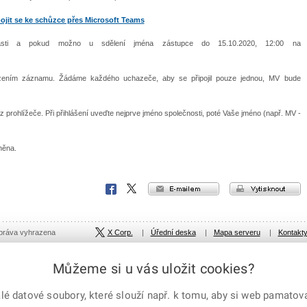
pojit se ke schůzce přes Microsoft Teams
sti a pokud možno u sdělení jména zástupce do 15.10.2020, 12:00 na
ízením záznamu. Žádáme každého uchazeče, aby se připojil pouze jednou, MV bude
mo z prohlížeče. Při přihlášení uveďte nejprve jméno společnosti, poté Vaše jméno (např. MV -
něna.
e-mailem
vytisknout
Facebook
X
Corp.
 práva vyhrazena
X Corp.
|
Úřední deska
|
Mapa serveru
|
Kontakt
Můžeme si u vás uložit cookies?
 datové soubory, které slouží např. k tomu, aby si web pamatoval