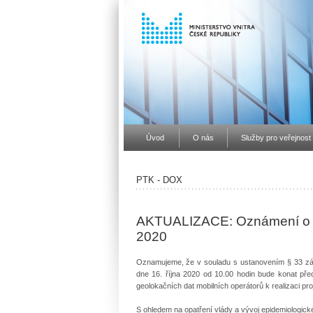
Úvod
O nás
Služby pro veřejnost
PTK - DOX
AKTUALIZACE: Oznámení o plá
2020
Oznamujeme, že v souladu s ustanovením § 33 zák
dne 16. října 2020 od 10.00 hodin bude konat př
geolokačních dat mobilních operátorů k realizaci pr
S ohledem na opatření vlády a vývoj epidemiologick