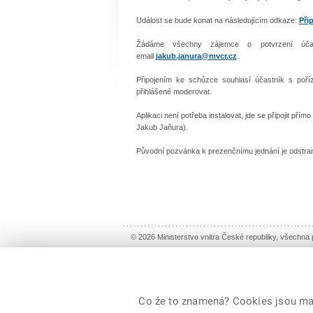
Událost se bude konat na následujícím odkaze:
Při
Žádáme všechny zájemce o potvrzení úča
email
jakub.janura@mvcr.cz
.
Připojením ke schůzce souhlasí účastník s poř
přihlášené moderovat.
Aplikaci není potřeba instalovat, jde se připojit pří
Jakub Jaňura).
Původní pozvánka k prezenčnímu jednání je odstra
© 2026 Ministerstvo vnitra České republiky, všechna
Co že to znamená? Cookies jsou malé