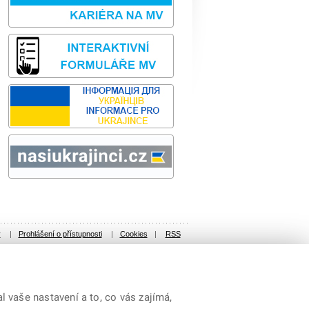
Sbírka zákonů
odk
y
|
Prohlášení o přístupnosti
|
Cookies
|
RSS
 vaše nastavení a to, co vás zajímá,