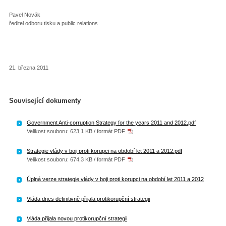
Pavel Novák
ředitel odboru tisku a public relations
21. března 2011
Související dokumenty
Government Anti-corruption Strategy for the years 2011 and 2012.pdf
Velikost souboru: 623,1 KB / formát PDF
Strategie vlády v boji proti korupci na období let 2011 a 2012.pdf
Velikost souboru: 674,3 KB / formát PDF
Úplná verze strategie vlády v boji proti korupci na období let 2011 a 2012
Vláda dnes definitivně přijala protikorupční strategii
Vláda přijala novou protikorupční strategii