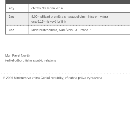
kdy
čtvrtek 30. ledna 2014
čas
8.00 - příjezd premiéra s nastupujícím ministrem vnitra
cca 8.15 - tiskový brífink
kde
Ministerstvo vnitra, Nad Štolou 3 - Praha 7
Mgr. Pavel Novák
ředitel odboru tisku a public relations
© 2026 Ministerstvo vnitra České republiky, všechna práva vyhrazena