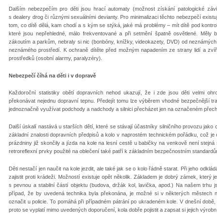
Dalším nebezpečím pro děti jsou hrací automaty (možnost získání patologické závis
s dealery drog či různými sexuálními devianty. Pro minimalizaci těchto nebezpečí existu
tom, co dítě dělá, kam chodí a s kým se stýká, jaké má problémy ­– mít dítě pod kontr
které jsou nepřehledné, málo frekventované a při setmění špatně osvětlené. Měl
zákoutím a parkům, nebraly si nic (bonbóny, knížky, videokazety, DVD) od neznámých
neznámého prostředí. K ochraně dítěte před možným napadením ze strany lidí a zví
prostředků (osobní alarmy, paralyzéry).
Nebezpečí číhá na děti i v dopravě
Každoroční statistiky obětí dopravních nehod ukazují, že i zde jsou děti velmi oh
překonávat nejednu dopravní tepnu. Předejít tomu lze výběrem vhodné bezpečnější tr
jednoznačně využívat podchody a nadchody a silnici přecházet jen na označeném přec
Další úskalí nastává u starších dětí, které se stávají účastníky silničního provozu jako 
základní znalosti dopravních předpisů a kolo v naprostém technickém pořádku, což je o
prázdniny již skončily a jízda na kole na lesní cestě u babičky na venkově není stejn
retroreflexní prvky použité na oblečení také patří k základním bezpečnostním standardů
Děti nestačí jen naučit na kole jezdit, ale také jak se o kolo řádně starat. Při jeho odkl
zajistit proti krádeži. Možností existuje opět několik. Základem je dobrý zámek, který
s pevnou a stabilní částí objektu (budova, držák kol, lavička, apod.) Na našem trhu
případ, že by uvedená technika byla překonána, je možné si v některých městech n
označit u policie. To pomáhá při případném pátrání po ukradeném kole. V dnešní době
proto se vyplatí mimo uvedených doporučení, kola dobře pojistit a zapsat si jejich výrobní