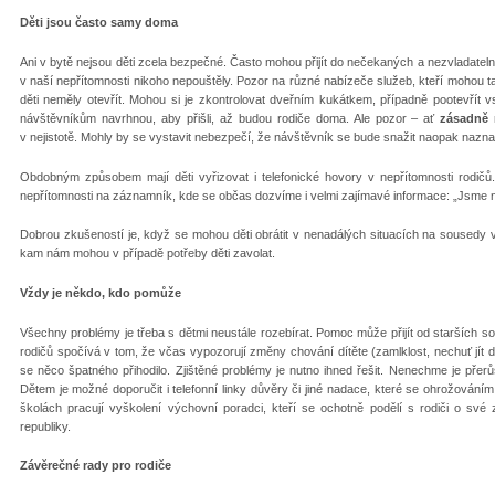
Děti jsou často samy doma
Ani v bytě nejsou děti zcela bezpečné. Často mohou přijít do nečekaných a nezvladateln
v naší nepřítomnosti nikoho nepouštěly. Pozor na různé nabízeče služeb, kteří mohou t
děti neměly otevřít. Mohou si je zkontrolovat dveřním kukátkem, případně pootevřít vs
návštěvníkům navrhnou, aby přišli, až budou rodiče doma. Ale pozor – ať
zásadně 
v nejistotě. Mohly by se vystavit nebezpečí, že návštěvník se bude snažit naopak nazna
Obdobným způsobem mají děti vyřizovat i telefonické hovory v nepřítomnosti rodič
nepřítomnosti na záznamník, kde se občas dozvíme i velmi zajímavé informace: „Jsme n
Dobrou zkušeností je, když se mohou děti obrátit v nenadálých situacích na sousedy v
kam nám mohou v případě potřeby děti zavolat.
Vždy je někdo, kdo pomůže
Všechny problémy je třeba s dětmi neustále rozebírat. Pomoc může přijít od starších s
rodičů spočívá v tom, že včas vypozorují změny chování dítěte (zamlklost, nechuť jít do
se něco špatného přihodilo. Zjištěné problémy je nutno ihned řešit. Nenechme je přerůs
Dětem je možné doporučit i telefonní linky důvěry či jiné nadace, které se ohrožováním 
školách pracují vyškolení výchovní poradci, kteří se ochotně podělí s rodiči o své 
republiky.
Závěrečné rady pro rodiče