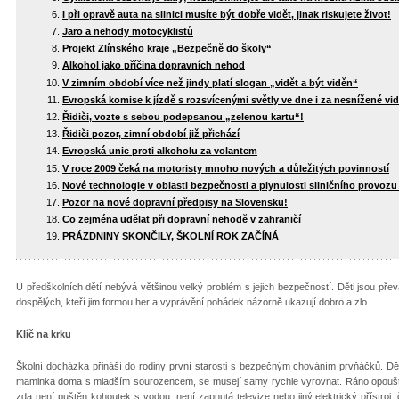
I při opravě auta na silnici musíte být dobře vidět, jinak riskujete život!
Jaro a nehody motocyklistů
Projekt Zlínského kraje „Bezpečně do školy“
Alkohol jako příčina dopravních nehod
V zimním období více než jindy platí slogan „vidět a být viděn“
Evropská komise k jízdě s rozsvícenými světly ve dne i za nesnížené vid
Řidiči, vozte s sebou podepsanou „zelenou kartu“!
Řidiči pozor, zimní období již přichází
Evropská unie proti alkoholu za volantem
V roce 2009 čeká na motoristy mnoho nových a důležitých povinností
Nové technologie v oblasti bezpečnosti a plynulosti silničního provozu v
Pozor na nové dopravní předpisy na Slovensku!
Co zejména udělat při dopravní nehodě v zahraničí
PRÁZDNINY SKONČILY, ŠKOLNÍ ROK ZAČÍNÁ
U předškolních dětí nebývá většinou velký problém s jejich bezpečností. Děti jsou p
dospělých, kteří jim formou her a vyprávění pohádek názorně ukazují dobro a zlo.
Klíč na krku
Školní docházka přináší do rodiny první starosti s bezpečným chováním prvňáčků. Děte
maminka doma s mladším sourozencem, se musejí samy rychle vyrovnat. Ráno opouštějí 
zda není puštěn kohoutek s vodou, není zapnutá televize nebo jiný elektrický přístroj