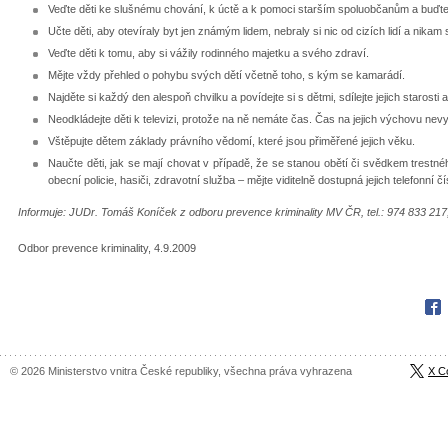
Veďte děti ke slušnému chování, k úctě a k pomoci starším spoluobčanům a buďte
Učte děti, aby otevíraly byt jen známým lidem, nebraly si nic od cizích lidí a nikam 
Veďte děti k tomu, aby si vážily rodinného majetku a svého zdraví.
Mějte vždy přehled o pohybu svých dětí včetně toho, s kým se kamarádí.
Najděte si každý den alespoň chvilku a povídejte si s dětmi, sdílejte jejich starosti 
Neodkládejte děti k televizi, protože na ně nemáte čas. Čas na jejich výchovu ne
Vštěpujte dětem základy právního vědomí, které jsou přiměřené jejich věku.
Naučte děti, jak se mají chovat v případě, že se stanou obětí či svědkem trestné
obecní policie, hasiči, zdravotní služba – mějte viditelně dostupná jejich telefonní čí
Informuje: JUDr. Tomáš Koníček z odboru prevence kriminality MV ČR, tel.: 974 833 217
Odbor prevence kriminality, 4.9.2009
Fac
© 2026 Ministerstvo vnitra České republiky, všechna práva vyhrazena
X C