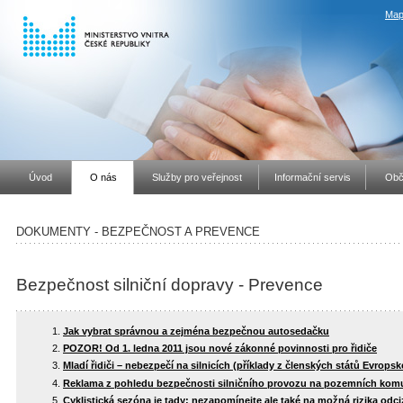
Map
Úvod
O nás
Služby pro veřejnost
Informační servis
Obč
DOKUMENTY - BEZPEČNOST A PREVENCE
Bezpečnost silniční dopravy - Prevence
Jak vybrat správnou a zejména bezpečnou autosedačku
POZOR! Od 1. ledna 2011 jsou nové zákonné povinnosti pro řidiče
Mladí řidiči – nebezpečí na silnicích (příklady z členských států Evropsk
Reklama z pohledu bezpečnosti silničního provozu na pozemních komu
Cyklistická sezóna je tady; nezapomínejte ale také na možná rizika odciz