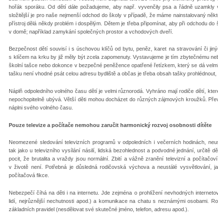
hořák sporáku. Od dětí dále požadujeme, aby např. vyvenčily psa a řádně uzamkly 
složitější je pro naše nejmenší odchod do školy v případě, že máme nainstalovaný někt
přístroj dělá někdy problém i dospělým. Dětem je třeba připomínat, aby při odchodu do
v domě; například zamykání společných prostor a vchodových dveří.
Bezpečnost dětí souvisí i s úschovou klíčů od bytu, peněz, karet na stravování či jin
s klíčem na krku by již měly být zcela zapomenuty. Vystavujeme je tím zbytečnému nebe
školní tašce nebo dokonce v bezpečné peněžence opatřené řetízkem, který se dá velmi
tašku není vhodné psát celou adresu bydliště a občas je třeba obsah tašky prohlédnout, 
Náplň odpoledního volného času dětí je velmi různorodá. Vyhráno mají rodiče dětí, kter
nepochopitelně ubývá. Větší děti mohou docházet do různých zájmových kroužků. Pře
náplni svého volného času.
Pouze televize a počítače nemohou zaručit harmonický rozvoj osobnosti dítěte
Neomezené sledování televizních programů v odpoledních i večerních hodinách, neust
tak jako u televizního vysílání násilí, lidská bezohlednost a podvodné jednání, určitě
pocit, že brutalita a vraždy jsou normální. Zbití a vážně zranění televizní a počítačo
v životě není. Potřebná je důsledná rodičovská výchova a neustálé vysvětlování, j
počítačová fikce.
Nebezpečí číhá na děti i na internetu. Jde zejména o prohlížení nevhodných internetov
lidí, nejrůznější nechutnosti apod.) a komunikace na chatu s neznámými osobami. Ro
základních pravidel (nesdělovat své skutečné jméno, telefon, adresu apod.).