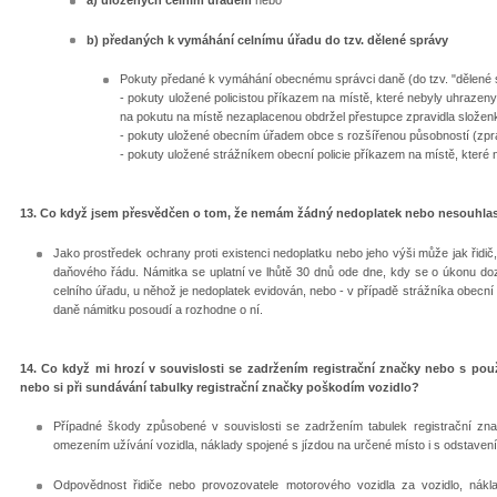
a) uložených celním úřadem
nebo
b) předaných k vymáhání celnímu úřadu do tzv. dělené správy
Pokuty předané k vymáhání obecnému správci daně (do tzv. "dělené 
- pokuty uložené policistou příkazem na místě, které nebyly uhrazen
na pokutu na místě nezaplacenou obdržel přestupce zpravidla složen
- pokuty uložené obecním úřadem obce s rozšířenou působností (zpra
- pokuty uložené strážníkem obecní policie příkazem na místě, které
13. Co když jsem přesvědčen o tom, že nemám žádný nedoplatek nebo nesouhlas
Jako prostředek ochrany proti existenci nedoplatku nebo jeho výši může jak řidič,
daňového řádu. Námitka se uplatní ve lhůtě 30 dnů ode dne, kdy se o úkonu dozv
celního úřadu, u něhož je nedoplatek evidován, nebo - v případě strážníka obecní 
daně námitku posoudí a rozhodne o ní.
14. Co když mi hrozí v souvislosti se zadržením registrační značky nebo s pou
nebo si při sundávání tabulky registrační značky poškodím vozidlo?
Případné škody způsobené v souvislosti se zadržením tabulek registrační zn
omezením užívání vozidla, náklady spojené s jízdou na určené místo i s odstavením
Odpovědnost řidiče nebo provozovatele motorového vozidla za vozidlo, ná