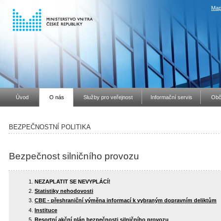
Map
Úvod
O nás
Služby pro veřejnost
Informační servis
Obč
BEZPEČNOSTNÍ POLITIKA
Bezpečnost silničního provozu
NEZAPLATIT SE NEVYPLÁCÍ!
Statistiky nehodovosti
CBE - přeshraniční výměna informací k vybraným dopravním deliktům
Instituce
Resortní akční plán bezpečnosti silničního provozu