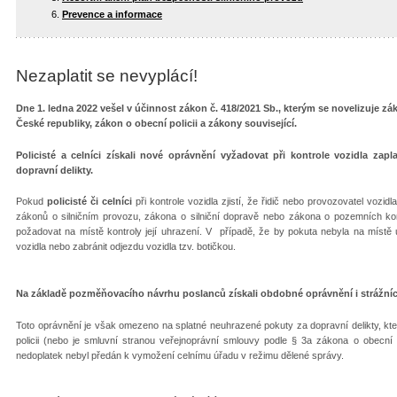
Prevence a informace
Nezaplatit se nevyplácí!
Dne 1. ledna 2022 vešel v účinnost zákon č. 418/2021 Sb., kterým se novelizuje zák
České republiky, zákon o obecní policii a zákony související.
Policisté a celníci získali nové oprávnění vyžadovat při kontrole vozidla z
dopravní delikty.
Pokud
policisté či celníci
při kontrole vozidla zjistí, že řidič nebo provozovatel vozi
zákonů o silničním provozu, zákona o silniční dopravě nebo zákona o pozemních kom
požadovat na místě kontroly její uhrazení. V případě, že by pokuta nebyla na místě
vozidla nebo zabránit odjezdu vozidla tzv. botičkou.
Na základě pozměňovacího návrhu poslanců získali obdobné oprávnění i strážníci
Toto oprávnění je však omezeno na splatné neuhrazené pokuty za dopravní delikty, kte
policii (nebo je smluvní stranou veřejnoprávní smlouvy podle § 3a zákona o obecní 
nedoplatek nebyl předán k vymožení celnímu úřadu v režimu dělené správy.