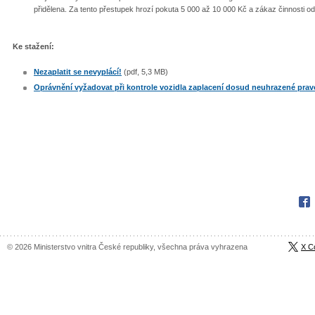
přidělena. Za tento přestupek hrozí pokuta 5 000 až 10 000 Kč a zákaz činnosti o
Ke stažení:
Nezaplatit se nevyplácí!
(pdf, 5,3 MB)
Oprávnění vyžadovat při kontrole vozidla zaplacení dosud neuhrazené pra
Fac
© 2026 Ministerstvo vnitra České republiky, všechna práva vyhrazena
X C