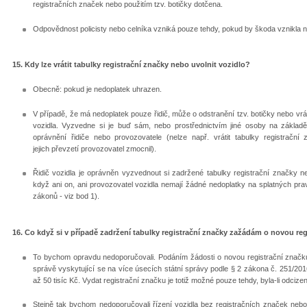
registračních značek nebo použitím tzv. botičky dotčena.
Odpovědnost policisty nebo celníka vzniká pouze tehdy, pokud by škoda vznikl
15. Kdy lze vrátit tabulky registrační značky nebo uvolnit vozidlo?
Obecně: pokud je nedoplatek uhrazen.
V případě, že má nedoplatek pouze řidič, může o odstranění tzv. botičky nebo vr
vozidla. Vyzvedne si je buď sám, nebo prostřednictvím jiné osoby na základ
oprávnění řidiče nebo provozovatele (nelze např. vrátit tabulky registračn
jejich převzetí provozovatel zmocnil).
Řidič vozidla je oprávněn vyzvednout si zadržené tabulky registrační značky n
když ani on, ani provozovatel vozidla nemají žádné nedoplatky na splatných p
zákonů - viz bod 1).
16. Co když si v případě zadržení tabulky registrační značky zažádám o novou re
To bychom opravdu nedoporučovali. Podáním žádosti o novou registrační značku 
správě vyskytující se na více úsecích státní správy podle § 2 zákona č. 251/201
až 50 tisíc Kč. Vydat registrační značku je totiž možné pouze tehdy, byla-li odciz
Stejně tak bychom nedoporučovali řízení vozidla bez registračních značek nebo 