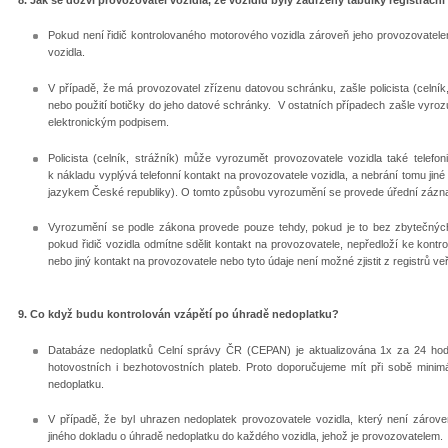
Pokud není řidič kontrolovaného motorového vozidla zároveň jeho provozovatelem,
vozidla.
V případě, že má provozovatel zřízenu datovou schránku, zašle policista (celník
nebo použití botičky do jeho datové schránky. V ostatních případech zašle vy
elektronickým podpisem.
Policista (celník, strážník) může vyrozumět provozovatele vozidla také telefon
k nákladu vyplývá telefonní kontakt na provozovatele vozidla, a nebrání tomu jin
jazykem České republiky). O tomto způsobu vyrozumění se provede úřední zázn
Vyrozumění se podle zákona provede pouze tehdy, pokud je to bez zbytečnýc
pokud řidič vozidla odmítne sdělit kontakt na provozovatele, nepředloží ke kontro
nebo jiný kontakt na provozovatele nebo tyto údaje není možné zjistit z registrů v
9. Co když budu kontrolován vzápětí po úhradě nedoplatku?
Databáze nedoplatků Celní správy ČR (CEPAN) je aktualizována 1x za 24 hodi
hotovostních i bezhotovostních plateb. Proto doporučujeme mít při sobě minim
nedoplatku.
V případě, že byl uhrazen nedoplatek provozovatele vozidla, který není zárove
jiného dokladu o úhradě nedoplatku do každého vozidla, jehož je provozovatelem.