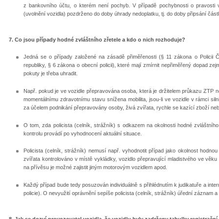
z bankovního účtu, o kterém není pochyb. V případě pochybnosti o pravosti 
(uvolnění vozidla) pozdrženo do doby úhrady nedoplatku, tj. do doby připsání čás
7. Co jsou případy hodné zvláštního zřetele a kdo o nich rozhoduje?
Jedná se o případy založené na zásadě přiměřenosti (§ 11 zákona o Policii 
republiky, § 6 zákona o obecní policii), které mají zmírnit nepřiměřený dopad z
pokuty je třeba uhradit.
Např. pokud je ve vozidle přepravována osoba, která je držitelem průkazu ZTP ne
momentálnímu zdravotnímu stavu snížena mobilita, jsou-li ve vozidle v rámci sil
za účelem podnikání přepravovány osoby, živá zvířata, rychle se kazící zboží n
O tom, zda policista (celník, strážník) s odkazem na okolnosti hodné zvláštního
kontrolu provádí po vyhodnocení aktuální situace.
Policista (celník, strážník) nemusí např. vyhodnotit případ jako okolnost hodnou 
zvířata kontrolováno v místě vykládky, vozidlo přepravující mladistvého ve věku
na přívěsu je možné zajistit jiným motorovým vozidlem apod.
Každý případ bude tedy posuzován individuálně s přihlédnutím k judikatuře a inte
policie). O nevyužití oprávnění sepíše policista (celník, strážník) úřední záznam
8. Jak se dozví provozovatel vozidla, že vozidlu byly zadrženy tabulky registračn