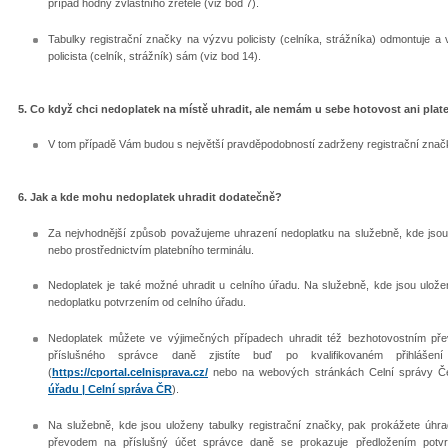
případ hodný zvláštního zřetele (viz bod 7).
Tabulky registrační značky na výzvu policisty (celníka, strážníka) odmontuje a 
policista (celník, strážník) sám (viz bod 14).
5. Co když chci nedoplatek na místě uhradit, ale nemám u sebe hotovost ani plat
V tom případě Vám budou s největší pravděpodobností zadrženy registrační značk
6. Jak a kde mohu nedoplatek uhradit dodatečně?
Za nejvhodnější způsob považujeme uhrazení nedoplatku na služebně, kde jsou u
nebo prostřednictvím platebního terminálu.
Nedoplatek je také možné uhradit u celního úřadu. Na služebně, kde jsou ulože
nedoplatku potvrzením od celního úřadu.
Nedoplatek můžete ve výjimečných případech uhradit též bezhotovostním pře
příslušného správce daně zjistíte buď po kvalifikovaném přihláše
(
https://cportal.celnisprava.cz/
nebo na webových stránkách Celní správy Če
úřadu | Celní správa ČR
).
Na služebně, kde jsou uloženy tabulky registrační značky, pak prokážete úhr
převodem na příslušný účet správce daně se prokazuje předložením potv