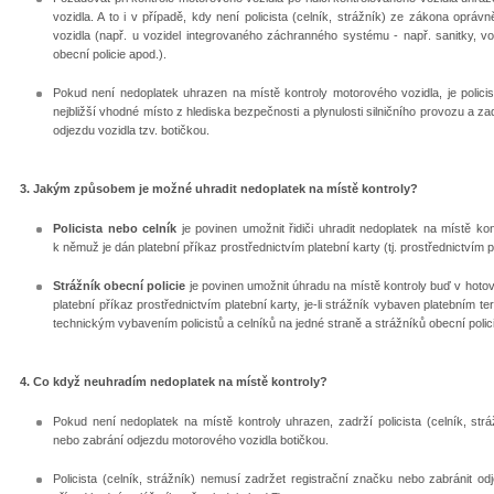
vozidla. A to i v případě, kdy není policista (celník, strážník) ze zákona oprá
vozidla (např. u vozidel integrovaného záchranného systému - např. sanitky, voz
obecní policie apod.).
Pokud není nedoplatek uhrazen na místě kontroly motorového vozidla, je policista
nejbližší vhodné místo z hlediska bezpečnosti a plynulosti silničního provozu a za
odjezdu vozidla tzv. botičkou.
3. Jakým způsobem je možné uhradit nedoplatek na místě kontroly?
Policista nebo celník
je povinen umožnit řidiči uhradit nedoplatek na místě ko
k němuž je dán platební příkaz prostřednictvím platební karty (tj. prostřednictvím p
Strážník obecní policie
je povinen umožnit úhradu na místě kontroly buď v hoto
platební příkaz prostřednictvím platební karty, je-li strážník vybaven platebním
technickým vybavením policistů a celníků na jedné straně a strážníků obecní polic
4. Co když neuhradím nedoplatek na místě kontroly?
Pokud není nedoplatek na místě kontroly uhrazen, zadrží policista (celník, str
nebo zabrání odjezdu motorového vozidla botičkou.
Policista (celník, strážník) nemusí zadržet registrační značku nebo zabránit o