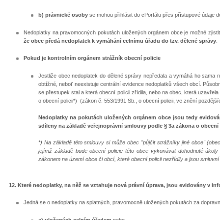
b) právnické osoby
se mohou přihlásit do cPortálu přes přístupové údaje 
Nedoplatky na pravomocných pokutách uložených orgánem obce je možné zjisti
že obec předá nedoplatek k vymáhání celnímu úřadu do tzv. dělené správy
.
Pokud je kontrolním orgánem strážník obecní policie
Jestliže obec nedoplatek do dělené správy nepředala a vymáhá ho sama nebo
obtížné, neboť neexistuje centrální evidence nedoplatků všech obcí. Působ
se přestupek stal a která obecní policii zřídila, nebo na obec, která uzavře
o obecní policii*) (zákon č. 553/1991 Sb., o obecní policii, ve znění pozdější
Nedoplatky na pokutách uložených orgánem obce jsou tedy evidová
sdíleny na základě veřejnoprávní smlouvy podle § 3a zákona o obecní p
*) Na základě této smlouvy si může obec "půjčit strážníky jiné obce" (obe
jejímž základě bude obecní policie této obce vykonávat dohodnuté úkoly
zákonem na území obce či obcí, které obecní policii nezřídily a jsou smluvn
12. Které nedoplatky, na něž se vztahuje nová právní úprava, jsou evidovány v
Jedná se o nedoplatky na splatných, pravomocně uložených pokutách za dopravní d