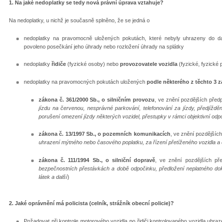
1. Na jaké nedoplatky se tedy nová právní úprava vztahuje?
Na nedoplatky, u nichž je současně splněno, že se jedná o
nedoplatky na pravomocně uložených pokutách, které nebyly uhrazeny do dat
povoleno posečkání jeho úhrady nebo rozložení úhrady na splátky
nedoplatky
řidiče
(fyzické osoby) nebo
provozovatele vozidla
(fyzické, fyzické 
nedoplatky na pravomocných pokutách uložených
podle některého z těchto 3 
zákona č. 361/2000 Sb., o silničním provozu
, ve znění pozdějších předp
jízdu na červenou, nesprávné parkování, telefonování za jízdy, předjížděn
porušení omezení jízdy některých vozidel, přestupky v rámci objektivní odp
zákona č. 13/1997 Sb., o pozemních komunikacích
, ve znění pozdějších
uhrazení mýtného nebo časového poplatku, za řízení přetíženého vozidla a 
zákona č. 111/1994 Sb., o silniční dopravě
, ve znění pozdějších pře
bezpečnostních přestávkách a době odpočinku, předložení neplatného do
látek a další
)
2. Jaké oprávnění má policista (celník, strážník obecní policie)?
Požadovat při kontrole motorového vozidla po řidiči kontrolovaného vozidla uhraz