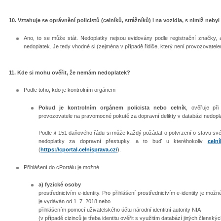
10. Vztahuje se oprávnění policistů (celníků, strážníků) i na vozidla, s nimiž neb
Ano, to se může stát. Nedoplatky nejsou evidovány podle registrační značky, 
nedoplatek. Je tedy vhodné si (zejména v případě řidiče, který není provozovatele
11. Kde si mohu ověřit, že nemám nedoplatek?
Podle toho, kdo je kontrolním orgánem
Pokud je kontrolním orgánem policista nebo celník
, ověřuje při
provozovatele na pravomocné pokutě za dopravní delikty v databázi nedop
Podle § 151 daňového řádu si může každý požádat o potvrzení o stavu sv
nedoplatky za dopravní přestupky, a to buď u kteréhokoliv
celn
(
https://cportal.celnisprava.cz/
).
​Přihlášení do cPortálu je možné
a) fyzické osoby
prostřednictvím e-identity. Pro přihlášení prostřednictvím e-identity je mo
je vydáván od 1. 7. 2018 nebo
přihlášením pomocí uživatelského účtu národní identitní autority NIA
(v případě cizinců je třeba identitu ověřit s využitím databází jiných členskýc