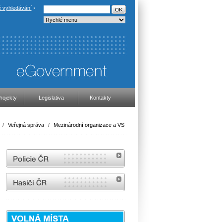
 vyhledávání
rojekty
Legislativa
Kontakty
/
Veřejná správa
/
Mezinárodní organizace a VS
internetové stránky Policie ČR
internetové stránky Hasiči ČR