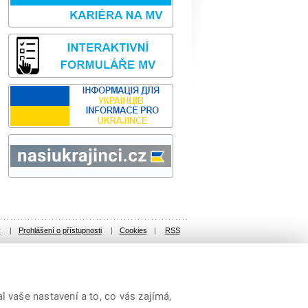
Sbírka zákonů
odk
y
|
Prohlášení o přístupnosti
|
Cookies
|
RSS
 vaše nastavení a to, co vás zajímá,