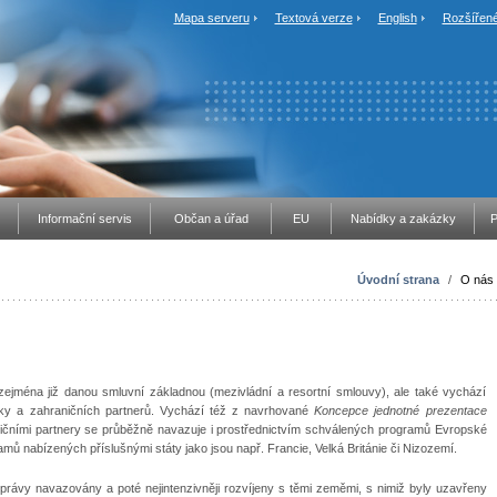
Mapa serveru
Textová verze
English
Rozšířené
Informační servis
Občan a úřad
EU
Nabídky a zakázky
P
Úvodní strana
/
O nás
í zejména již danou smluvní základnou (mezivládní a resortní smlouvy), ale také vychází
ky a zahraničních partnerů. Vychází též z navrhované
Koncepce jednotné prezentace
ičními partnery se průběžně navazuje i prostřednictvím schválených programů Evropské
mů nabízených příslušnými státy jako jsou např. Francie, Velká Británie či Nizozemí.
é správy navazovány a poté nejintenzivněji rozvíjeny s těmi zeměmi, s nimiž byly uzavřeny