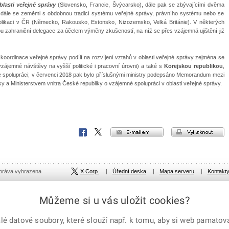
lasti veřejné správy
(Slovensko, Francie, Švýcarsko), dále pak se zbývajícími dvěma
dále se zeměmi s obdobnou tradicí systému veřejné správy, právního systému nebo se
aplikaci v ČR (Německo, Rakousko, Estonsko, Nizozemsko, Velká Británie). V některých
vou zahraniční delegace za účelem výměny zkušeností, na níž se přes vzájemná ujištění již
oordinace veřejné správy podílí na rozvíjení vztahů v oblasti veřejné správy zejména se
ájemné návštěvy na vyšší politické i pracovní úrovni) a také s
Korejskou republikou
,
a ke spolupráci; v červenci 2018 pak bylo příslušnými ministry podepsáno Memorandum mezi
ky a Ministerstvem vnitra České republiky o vzájemné spolupráci v oblasti veřejné správy.
e-mailem
vytisknout
Facebook
X
Corp.
 práva vyhrazena
X Corp.
|
Úřední deska
|
Mapa serveru
|
Kontakt
Můžeme si u vás uložit cookies?
 datové soubory, které slouží např. k tomu, aby si web pamatoval