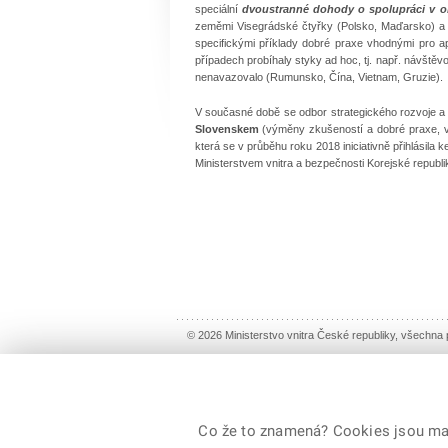
speciální
dvoustranné dohody o spolupráci v ob
zeměmi Visegrádské čtyřky (Polsko, Maďarsko) a 
specifickými příklady dobré praxe vhodnými pro 
případech probíhaly styky ad hoc, tj. např. návště
nenavazovalo (Rumunsko, Čína, Vietnam, Gruzie).
V současné době se odbor strategického rozvoje a k
Slovenskem
(výměny zkušeností a dobré praxe, vz
která se v průběhu roku 2018 iniciativně přihlásil
Ministerstvem vnitra a bezpečnosti Korejské republi
© 2026 Ministerstvo vnitra České republiky, všechna
Co že to znamená? Cookies jsou malé