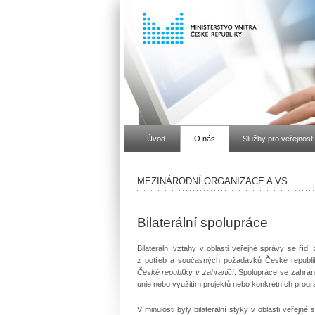
Úvod
O nás
Služby pro veřejnost
MEZINÁRODNÍ ORGANIZACE A VS
Bilaterální spolupráce
Bilaterální vztahy v oblasti veřejné správy se říd
z potřeb a současných požadavků České republi
České republiky v zahraničí
. Spolupráce se zahran
unie nebo využitím projektů nebo konkrétních progra
V minulosti byly bilaterální styky v oblasti veřejn