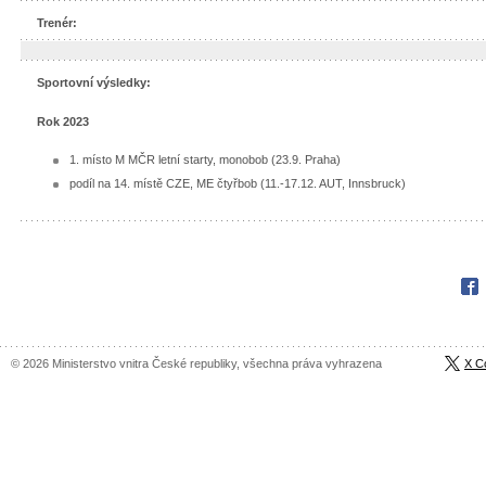
Trenér:
Sportovní výsledky:
Rok 2023
1. místo M MČR letní starty, monobob (23.9. Praha)
podíl na 14. místě CZE, ME čtyřbob (11.-17.12. AUT, Innsbruck)
Fac
© 2026 Ministerstvo vnitra České republiky, všechna práva vyhrazena
X C