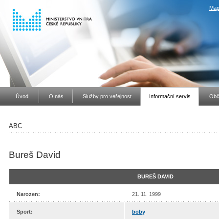
Map
Úvod
O nás
Služby pro veřejnost
Informační servis
Obč
ABC
Bureš David
BUREŠ DAVID
Narozen:
21. 11. 1999
Sport:
b
oby