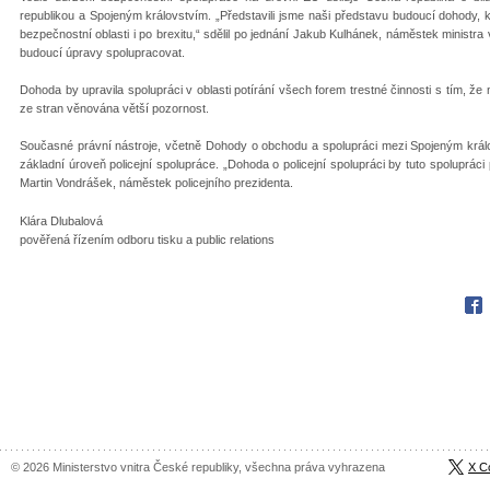
republikou a Spojeným královstvím. „Představili jsme naši představu budoucí dohody, k
bezpečnostní oblasti i po brexitu,“ sdělil po jednání Jakub Kulhánek, náměstek ministra 
budoucí úpravy spolupracovat.
Dohoda by upravila spolupráci v oblasti potírání všech forem trestné činnosti s tím, 
ze stran věnována větší pozornost.
Současné právní nástroje, včetně Dohody o obchodu a spolupráci mezi Spojeným král
základní úroveň policejní spolupráce. „Dohoda o policejní spolupráci by tuto spolupráci p
Martin Vondrášek, náměstek policejního prezidenta.
Klára Dlubalová
pověřená řízením odboru tisku a public relations
Fac
© 2026 Ministerstvo vnitra České republiky, všechna práva vyhrazena
X C