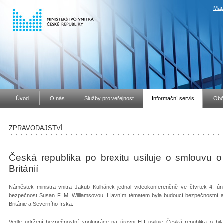
Map
Úvod
O nás
Služby pro veřejnost
Informační servis
Obč
ZPRAVODAJSTVÍ
Česká republika po brexitu usiluje o smlouvu o 
Británií
Náměstek ministra vnitra Jakub Kulhánek jednal videokonferenčně ve čtvrtek 4. úno
bezpečnost Susan F. M. Williamsovou. Hlavním tématem byla budoucí bezpečnostní a 
Británie a Severního Irska.
Vedle udržení bezpečnostní spolupráce na úrovni EU usiluje Česká republika o bila