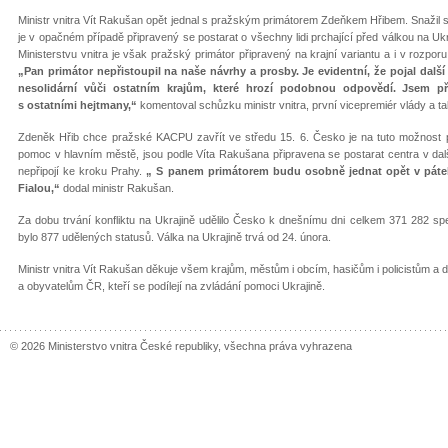
Ministr vnitra Vít Rakušan opět jednal s pražským primátorem Zdeňkem Hřibem. Snažil 
je v opačném případě připravený se postarat o všechny lidi prchající před válkou na U
Ministerstvu vnitra je však pražský primátor připravený na krajní variantu a i v rozpo
„Pan primátor nepřistoupil na naše návrhy a prosby. Je evidentní, že pojal dalš
nesolidární vůči ostatním krajům, které hrozí podobnou odpovědí. Jsem př
s ostatními hejtmany,“
komentoval schůzku ministr vnitra, první vicepremiér vlády a t
Zdeněk Hřib chce pražské KACPU zavřít ve středu 15. 6. Česko je na tuto možnost podle
pomoc v hlavním městě, jsou podle Víta Rakušana připravena se postarat centra v dalšíc
nepřipojí ke kroku Prahy.
„ S panem primátorem budu osobně jednat opět v páte
Fialou,“
dodal ministr Rakušan.
Za dobu trvání konfliktu na Ukrajině udělilo Česko k dnešnímu dni celkem 371 282 sp
bylo 877 udělených statusů. Válka na Ukrajině trvá od 24. února.
Ministr vnitra Vít Rakušan děkuje všem krajům, městům i obcím, hasičům i policistům a
a obyvatelům ČR, kteří se podílejí na zvládání pomoci Ukrajině.
© 2026 Ministerstvo vnitra České republiky, všechna práva vyhrazena