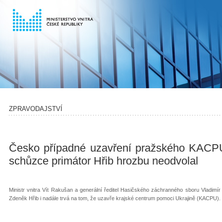
ZPRAVODAJSTVÍ
Česko případné uzavření pražského KACPU
schůzce primátor Hřib hrozbu neodvolal
Ministr vnitra Vít Rakušan a generální ředitel Hasičského záchranného sboru Vladimír
Zdeněk Hřib i nadále trvá na tom, že uzavře krajské centrum pomoci Ukrajině (KACPU).