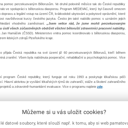
h na pomoc perzekuovaným Bělorusům. Ve druhé polovině měsíce tak do České republiky
 vybralo ve spolupráci s běloruskou diasporou. Program MEDEVAC, který byl časově omezen
m dopravu a legální vstup na území ČR, krátkodobé ubytování a pobytové oprávnění, které
nost navštěvovat kurzy českého jazyka. Česko jim také nabídlo pomoc s uznáním jejich
 hledání vhodného zaměstnaní.
„Jsem velice rád, že jsme mohli perzekuovaným
silí všech zúčastněných obdrželi všichni běloruští zdravotníci pracovní nabídky.
ra Jan Hamáček (ČSSD). Ministerstvo vnitra pomoc koordinovalo s běloruskou diasporou,
ntrem lidských zdrojů Plzeňského kraje.
 přijala Česká republika na své území již 60 perzekuovaných Bělorusů, kteří během
etná zranění. Všem byla nabídnuta pooperační, rehabilitační a psychologická pomoc. Více
í program České republiky, který funguje od roku 1993 a poskytuje lékařskou péči
 Hlavní aktivitou je vysílání lékařských týmů do zahraničí, stáže a školení zahraničního
projektů a zdravotně-humanitární evakuace. Více o programu najdete
zde
.
Můžeme si u vás uložit cookies?
 datové soubory, které slouží např. k tomu, aby si web pamatoval
e-mailem
vytisknout
Facebook
X