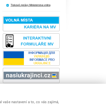
Tiskové zprávy Ministerstva vnitra
Sbírka zákonů
odk
 vaše nastavení a to, co vás zajímá,