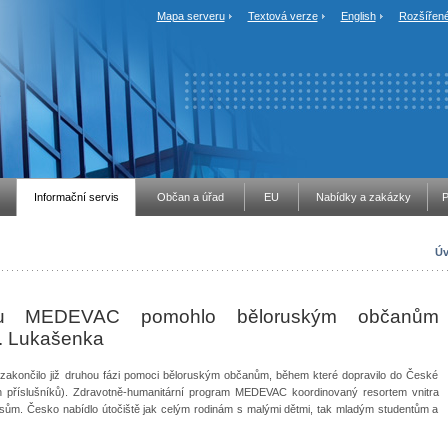
Mapa serveru
Textová verze
English
Rozšířené
Informační servis
Občan a úřad
EU
Nabídky a zakázky
P
Úv
mu MEDEVAC pomohlo běloruským občanům
. Lukašenka
ě zakončilo již druhou fázi pomoci běloruským občanům, během které dopravilo do České
h příslušníků). Zdravotně-humanitární program MEDEVAC koordinovaný resortem vnitra
m. Česko nabídlo útočiště jak celým rodinám s malými dětmi, tak mladým studentům a