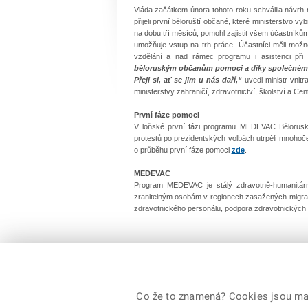
Vláda začátkem února tohoto roku schválila návr
přijeli první běloruští občané, které ministerstvo
na dobu tří měsíců, pomohl zajistit všem účastníků
umožňuje vstup na trh práce. Účastníci měli mož
vzdělání a nad rámec programu i asistenci při
běloruským občanům pomoci a díky společnému ú
Přeji si, ať se jim u nás daří,“
uvedl ministr vnit
ministerstvy zahraničí, zdravotnictví, školství a Ce
První fáze pomoci
V loňské první fázi programu MEDEVAC Bělorusko
protestů po prezidentských volbách utrpěli mnohoč
o průběhu první fáze pomoci
zde
.
MEDEVAC
Program MEDEVAC je stálý zdravotně-humanitárn
zranitelným osobám v regionech zasažených migrací.
zdravotnického personálu, podpora zdravotnických 
Klára Dlubalová
pověřená řízením odboru tisku a public relations
Co že to znamená? Cookies jsou malé