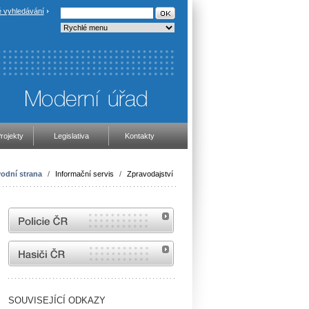
 vyhledávání
rojekty
Legislativa
Kontakty
odní strana
/
Informační servis
/
Zpravodajství
internetové stránky Policie ČR
internetové stránky Hasiči ČR
SOUVISEJÍCÍ ODKAZY