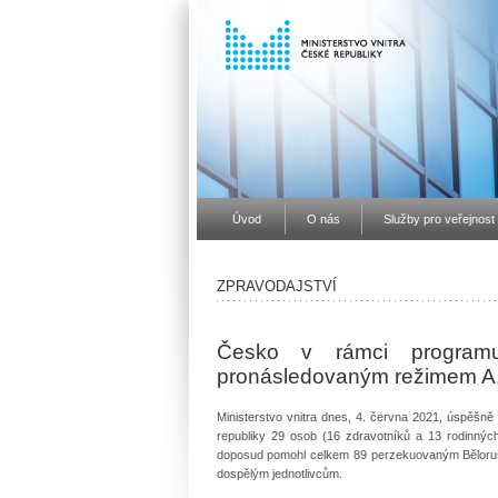
Úvod
O nás
Služby pro veřejnost
ZPRAVODAJSTVÍ
Česko v rámci progra
pronásledovaným režimem A
Ministerstvo vnitra dnes, 4. června 2021, úspěšn
republiky 29 osob (16 zdravotníků a 13 rodinnýc
doposud pomohl celkem 89 perzekuovaným Bělorusů
dospělým jednotlivcům.