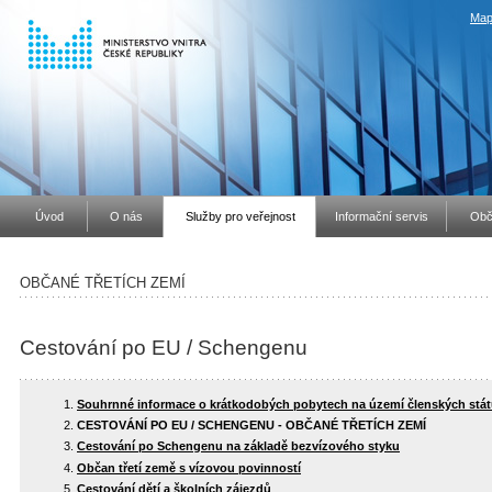
Map
Úvod
O nás
Služby pro veřejnost
Informační servis
Obč
OBČANÉ TŘETÍCH ZEMÍ
Cestování po EU / Schengenu
Souhrnné informace o krátkodobých pobytech na území členských stá
CESTOVÁNÍ PO EU / SCHENGENU - OBČANÉ TŘETÍCH ZEMÍ
Cestování po Schengenu na základě bezvízového styku
Občan třetí země s vízovou povinností
Cestování dětí a školních zájezdů