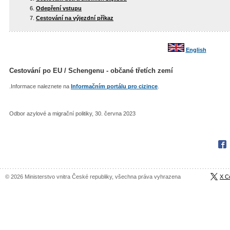
Odepření vstupu
Cestování na výjezdní příkaz
English
Cestování po EU / Schengenu - občané třetích zemí
.Informace naleznete na
Informačním portálu pro cizince
.
Odbor azylové a migrační politiky, 30. června 2023
Fac
© 2026 Ministerstvo vnitra České republiky, všechna práva vyhrazena
X C