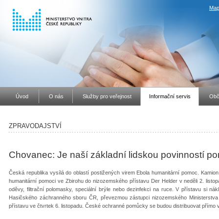
Map
Úvod
O nás
Služby pro veřejnost
Informační servis
Obč
ZPRAVODAJSTVÍ
Chovanec: Je naší základní lidskou povinností pom
Česká republika vysílá do oblastí postižených virem Ebola humanitární pomoc. Kamio
humanitární pomoci ve Zbirohu do nizozemského přístavu Der Helder v neděli 2. list
oděvy, filtrační polomasky, speciální brýle nebo dezinfekci na ruce. V přístavu si ná
Hasičského záchranného sboru ČR, převezmou zástupci nizozemského Ministerstva ob
přístavu ve čtvrtek 6. listopadu. České ochranné pomůcky se budou distribuovat přímo