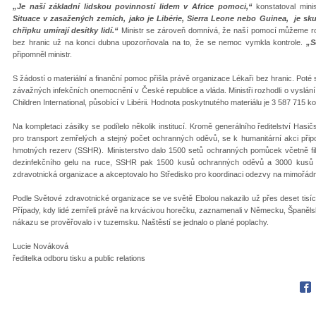
„Je naší základní lidskou povinností lidem v Africe pomoci,“
konstatoval mini
Situace v zasažených zemích, jako je Libérie, Sierra Leone nebo Guinea, je sk
chřipku umírají desítky lidí.
“
Ministr se zároveň domnívá, že naší pomocí můžeme ro
bez hranic už na konci dubna upozorňovala na to, že se nemoc vymkla kontrole.
„S
připomněl ministr.
S žádostí o materiální a finanční pomoc přišla právě organizace Lékaři bez hranic. Poté
závažných infekčních onemocnění v České republice a vláda. Ministři rozhodli o vyslán
Children International, působící v Libérii. Hodnota poskytnutého materiálu je 3 587 715 ko
Na kompletaci zásilky se podílelo několik institucí. Kromě generálního ředitelství Has
pro transport zemřelých a stejný počet ochranných oděvů, se k humanitární akci připoj
hmotných rezerv (SSHR). Ministerstvo dalo 1500 setů ochranných pomůcek včetně fi
dezinfekčního gelu na ruce, SSHR pak 1500 kusů ochranných oděvů a 3000 kusů o
zdravotnická organizace a akceptovalo ho Středisko pro koordinaci odezvy na mimořád
Podle Světové zdravotnické organizace se ve světě Ebolou nakazilo už přes deset tisíc 
Případy, kdy lidé zemřeli právě na krvácivou horečku, zaznamenali v Německu, Španěl
nákazu se prověřovalo i v tuzemsku. Naštěstí se jednalo o plané poplachy.
Lucie Nováková
ředitelka odboru tisku a public relations
Fac