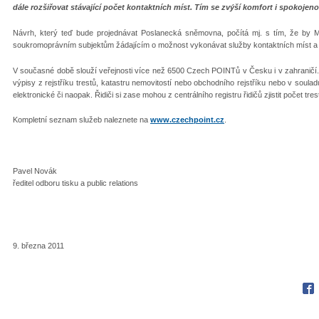
dále rozšiřovat stávající počet kontaktních míst. Tím se zvýší komfort i spokojen
Návrh, který teď bude projednávat Poslanecká sněmovna, počítá mj. s tím, že by Min
soukromoprávním subjektům žádajícím o možnost vykonávat služby kontaktních míst a ta
V současné době slouží veřejnosti více než 6500 Czech POINTů v Česku i v zahraničí.
výpisy z rejstříku trestů, katastru nemovitostí nebo obchodního rejstříku nebo v soul
elektronické či naopak. Řidiči si zase mohou z centrálního registru řidičů zjistit počet tre
Kompletní seznam služeb naleznete na
www.czechpoint.cz
.
Pavel Novák
ředitel odboru tisku a public relations
9. března 2011
Fac