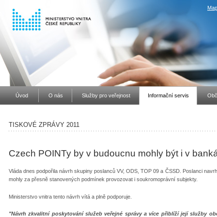
Map
Úvod
O nás
Služby pro veřejnost
Informační servis
Obč
TISKOVÉ ZPRÁVY 2011
Czech POINTy by v budoucnu mohly být i v bank
Vláda dnes podpořila návrh skupiny poslanců VV, ODS, TOP 09 a ČSSD. Poslanci navrh
mohly za přesně stanovených podmínek provozovat i soukromoprávní subjekty.
Ministerstvo vnitra tento návrh vítá a plně podporuje.
"Návrh zkvalitní poskytování služeb veřejné správy a více přiblíží její služby