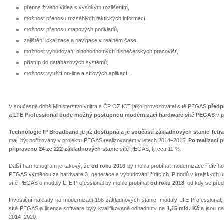
přenos živého videa s vysokým rozlišením,
možnost přenosu rozsáhlých taktických informací,
možnost přenosu mapových podkladů,
zajištění lokalizace a navigace v reálném čase,
možnost vybudování plnohodnotných dispečerských pracovišť,
přístup do databázových systémů,
možnost využití on-line a síťových aplikací.
V současné době Ministerstvo vnitra a ČP OZ ICT jako provozovatel sítě PEGAS
předp
a LTE Professional bude možný postupnou modernizací hardware sítě PEGAS
v 
Technologie IP Broadband je již dostupná a je součástí základnových stanic Tetra
mají být pořizovány v projektu PEGAS realizovaném v letech 2014–2015.
Po realizaci
připraveno 24 ze 222 základnových stanic
sítě PEGAS, tj. cca 11 %.
Další harmonogram je takový, že
od roku 2016
by mohla probíhat modernizace řídícího
PEGAS výměnou za hardware 3. generace a vybudování řídících IP nodů v krajských ú
sítě PEGAS o moduly LTE Professional by mohlo probíhat
od roku 2018
, od kdy se pře
Investiční náklady na modernizaci 198 základnových stanic, moduly LTE Professional,
sítě PEGAS a licence software byly kvalifikovaně odhadnuty na
1,15 mld. Kč
a jsou na
2014–2020.