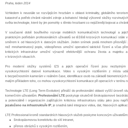
Praha, leden 2014
Vzhledem k neustále se rozvíjejícím hrozbám v oblasti kriminality, globálního terorism
katastrof a potřeb chránit národní zdroje a bohatství hledají výkonné složky rozvinutýc
světa technologie, které by jim pomohly s těmito hrozbami co nejúčinněji bojovat a chránit
V současné době bouřlivého rozvoje mobilních komunikačních technologií a jejich 
praktickým potřebám profesionálních uživatelů se těžiště krizových komunikací stále 
směrem k od hlasových k datovým službám. Jeden snímek podá mnohem přesnější p
než mnohaminutový popis, videopřenos umožní operativní taktické řízení a včas př
kritických infrastruktur umožní výrazně efektivnější ochranu života a majetku 
v krizových situacích.
Pro moderní složky systémů IZS a jejich operační řízení jsou nezbytným 
vysokorychlostní datové komunikace. Video s vysokým rozlišením z místa událo
k bezpečnostním kamerám v reálném čase, identifikace osob na základě biometrických ú
malým příkladem toho, co mohou vysokorychlostní komunikace při operacích v terénu n
Technologie LTE (Long Term Evolution) přináší do profesionální oblasti vyšší úroveň 
komerčním uživatelům.
Profesionální LTE
poskytuje skutečně širokopásmové bezdrátov
a potenciálně i organizacím zajišťujícím kritickou infrastrukturu státu jako jsou n
je
založeno na infrastruktuře IP
, je snadná také integrace videa, dat, hlasových aplika
LTE Professional kromě standardních hlasových služeb poskytne koncovým uživatelům
širokopásmovou konektivitu do sítí intranet,
přenos obrázků s vysokým rozlišením,