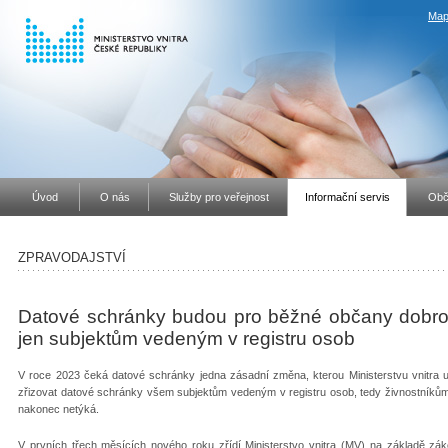
Map
Úvod
O nás
Služby pro veřejnost
Informační servis
Obč
ZPRAVODAJSTVÍ
Datové schránky budou pro běžné občany dobrov
jen subjektům vedeným v registru osob
V roce 2023 čeká datové schránky jedna zásadní změna, kterou Ministerstvu vnitra u
zřizovat datové schránky všem subjektům vedeným v registru osob, tedy živnostníků
nakonec netýká.
V prvních třech měsících nového roku zřídí Ministerstvo vnitra (MV) na základě zák