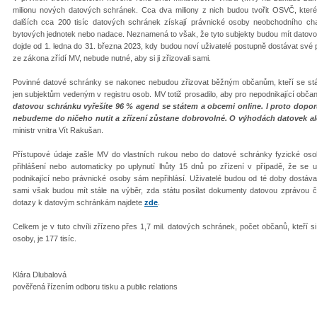
milionu nových datových schránek. Cca dva miliony z nich budou tvořit OSVČ, kter
dalších cca 200 tisíc datových schránek získají právnické osoby neobchodního char
bytových jednotek nebo nadace. Neznamená to však, že tyto subjekty budou mít datovo
dojde od 1. ledna do 31. března 2023, kdy budou noví uživatelé postupně dostávat své 
ze zákona zřídí MV, nebude nutné, aby si ji zřizovali sami.
Povinné datové schránky se nakonec nebudou zřizovat běžným občanům, kteří se státem
jen subjektům vedeným v registru osob. MV totiž prosadilo, aby pro nepodnikající obč
datovou schránku vyřešíte 96 % agend se státem a obcemi online. I proto doporu
nebudeme do ničeho nutit a zřízení zůstane dobrovolné. O výhodách datovek al
ministr vnitra Vít Rakušan.
Přístupové údaje zašle MV do vlastních rukou nebo do datové schránky fyzické os
přihlášení nebo automaticky po uplynutí lhůty 15 dnů po zřízení v případě, že se
podnikající nebo právnické osoby sám nepřihlásí. Uživatelé budou od té doby dostáv
sami však budou mít stále na výběr, zda státu posílat dokumenty datovou zprávou či 
dotazy k datovým schránkám najdete
zde
.
Celkem je v tuto chvíli zřízeno přes 1,7 mil. datových schránek, počet občanů, kteří si
osoby, je 177 tisíc.
Klára Dlubalová
pověřená řízením odboru tisku a public relations