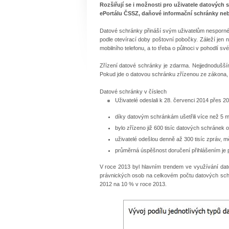
Rozšiřují se i možnosti pro uživatele datových
ePortálu ČSSZ, daňové informační schránky n
Datové schránky přináší svým uživatelům nesporné v
podle otevírací doby poštovní pobočky. Záleží jen 
mobilního telefonu, a to třeba o půlnoci v pohodlí 
Zřízení datové schránky je zdarma. Nejjednodušš
Pokud jde o datovou schránku zřízenou ze zákona, o
Datové schránky v číslech
Uživatelé odeslali k 28. červenci 2014 přes 2
díky datovým schránkám ušetřili více než 5 mi
bylo zřízeno již 600 tisíc datových schránek 
uživatelé odešlou denně až 300 tisíc zpráv, m
průměrná úspěšnost doručení přihlášením je
V roce 2013 byl hlavním trendem ve využívání dato
právnických osob na celkovém počtu datových schrá
2012 na 10 % v roce 2013.