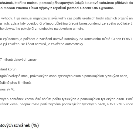
 schránek, kteří se mohou pomocí přístupových údajů k datové schránce přihlásit do
ebo mohou zdarma získat výpisy z rejstříků pomocí CzechPOINT@home.
ýhody. Ti již nemusí organizovat svůj volný čas podle úředních hodin státních orgánů ani
na nich, zda a kdy odešlou či přijmou důležitou úřední korespondenci ze svého počítače či
svého obývacího pokoje či z notebooku na dovolené u moře.
ím způsobem je požádat o založení datové schránky na kontaktním místě Czech POINT.
 její založení se žádat nemusí, je založena automaticky.
07 milionů datových zpráv,
liard korun,
orgánů veřejné moci, právnických osob, fyzických osob a podnikajících fyzických osob,
ěsíčně přes 6 milionů,
 přes 97 %.
vých schránek kontinuální nárůst počtu fyzických a podnikajících fyzických osob. Podíl
nek klesá, naopak roste podíl zejména podnikajících fyzických osob, a to z 2 % v roce