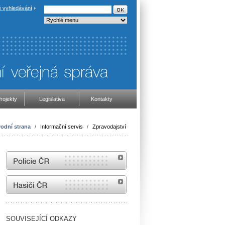
 vyhledávání
rojekty
Legislativa
Kontakty
odní strana
/
Informační servis
/
Zpravodajství
internetové stránky Policie ČR
internetové stránky Hasiči ČR
SOUVISEJÍCÍ ODKAZY