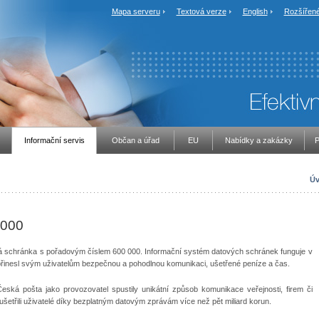
Mapa serveru
Textová verze
English
Rozšířené
Informační servis
Občan a úřad
EU
Nabídky a zakázky
P
Úv
 000
vá schránka s pořadovým číslem 600 000. Informační systém datových schránek funguje v
přinesl svým uživatelům bezpečnou a pohodlnou komunikaci, ušetřené peníze a čas.
 Česká pošta jako provozovatel spustily unikátní způsob komunikace veřejnosti, firem či
ušetřili uživatelé díky bezplatným datovým zprávám více než pět miliard korun.