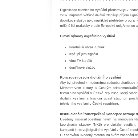
Digitalizace televizního vysílání představuje v hist
zvuk, naprosté většině diváků zlepšuje příjem sign
doplňkové služby jako například přehledný program
miliónů lidí prakticky v celé Evropské unii, Americe 
Hlavní výhody digitálního vysílání
kvalitnější obraz a zvuk
lepší příjem signálu
více TV kanálů
doplňkové služby
Koncepce rozvoje digitálního vysílání
Aby byl přechod k modernímu způsobu distribuce tel
Ministerstvem kultury a Českým telekomunikační
televizního vysílání v České republice, který vláda
digitální vysílání a finanční účast státu při přec
televizního vysílání v České republice).
Institucionální zabezpečení Koncepce rozvoje di
Uvedený materiál obsahuje návrh na jmenování Náro
koordinační skupiny (NKS) pro digitální vysílání,
kampaně k rozvoji digitálního vysílání v České rep
ČR schválila uvedený materiál na svém zasedání dn