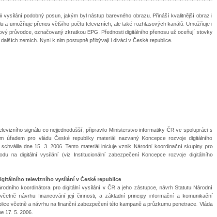
orii vysílání podobný posun, jakým byl nástup barevného obrazu. Přináší kvalitnější obraz i
álu a umožňuje přenos většího počtu televizních, ale také rozhlasových kanálů. Umožňuje i
ový průvodce, označovaný zkratkou EPG. Přednosti digitálního přenosu už oceňují stovky
a dalších zemích. Nyní k nim postupně přibývají i diváci v České republice.
evizního signálu co nejjednodušší, připravilo Ministerstvo informatiky ČR ve spolupráci s
m úřadem pro vládu České republiky materiál nazvaný Koncepce rozvoje digitálního
 schválila dne 15. 3. 2006. Tento materiál iniciuje vznik Národní koordinační skupiny pro
hodu na digitální vysílání (viz Institucionální zabezpečení Koncepce rozvoje digitálního
gitálního televizního vysílání v České republice
dního koordinátora pro digitální vysílání v ČR a jeho zástupce, návrh Statutu Národní
 včetně návrhu financování její činnosti, a základní principy informační a komunikační
ublice včetně a návrhu na finanční zabezpečení této kampaně a průzkumu penetrace. Vláda
e 17. 5. 2006.