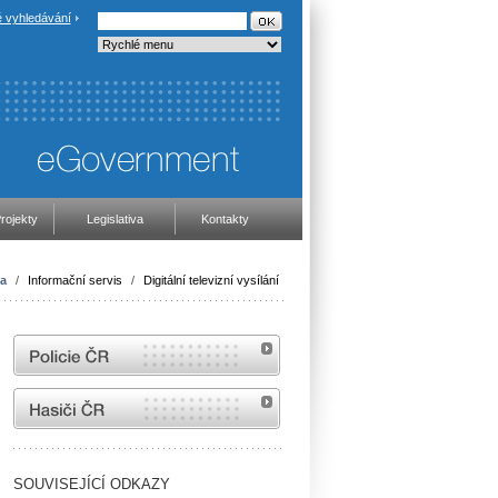
 vyhledávání
rojekty
Legislativa
Kontakty
a
/
Informační servis
/
Digitální televizní vysílání
internetové stránky Policie ČR
internetové stránky Hasiči ČR
SOUVISEJÍCÍ ODKAZY