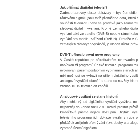
Jak přijímat digitální televizi?
Zatímco barevný obraz dokázaly – byť černobíle –
rádiového signálu jsou totiž přenášena data, která 
součástí televizoru nebo se prodává jako samostatn
sledovat digitální vysílání. Kromě zemského digit
vysílání také ze satelitu (DVB-S) nebo v rámci kab
vysílání pro mobilní zařízení (DVB-H). Protože v Č
zemských rádiových vysílačů, je kladen důraz právě 
DVB-T přineslo první nové programy
V České republice po několikaletém testovacím pro
nabídkou tří programů České televize, programu tele
uvolňování pásem postupným vypínáním starých analo
měli možnost se vybavit na příjem digitálního vysí
analogové vysílání skončí a stane se navždy histor
zhruba 10-15 televizních kanálů.
Analogové vysílání se stane historií
Aby mohlo výhod digitálního vysílání využívat co
nejpozději do konce roku 2012 uvolní prostor právě
kmitočtová pásma nejsou dostupná. Digitální vy
televizního programu jich dokáže vysílat zhruba p
překážek ani jejich překrývání (tzv. duchy u analog
vybrané území signálem.