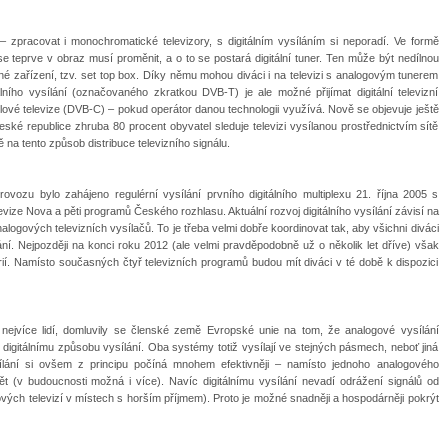
 zpracovat i monochromatické televizory, s digitálním vysíláním si neporadí. Ve formě
se teprve v obraz musí proměnit, a o to se postará digitální tuner. Ten může být nedílnou
é zařízení, tzv. set top box. Díky němu mohou diváci i na televizi s analogovým tunerem
álního vysílání (označovaného zkratkou DVB-T) je ale možné přijímat digitální televizní
elové televize (DVB-C) – pokud operátor danou technologii využívá. Nově se objevuje ještě
eské republice zhruba 80 procent obyvatel sleduje televizi vysílanou prostřednictvím sítě
na tento způsob distribuce televizního signálu.
vozu bylo zahájeno regulérní vysílání prvního digitálního multiplexu 21. října 2005 s
vize Nova a pěti programů Českého rozhlasu. Aktuální rozvoj digitálního vysílání závisí na
gových televizních vysílačů. To je třeba velmi dobře koordinovat tak, aby všichni diváci
lání. Nejpozději na konci roku 2012 (ale velmi pravděpodobně už o několik let dříve) však
ií. Namísto současných čtyř televizních programů budou mít diváci v té době k dispozici
 nejvíce lidí, domluvily se členské země Evropské unie na tom, že analogové vysílání
 digitálnímu způsobu vysílání. Oba systémy totiž vysílají ve stejných pásmech, neboť jiná
sílání si ovšem z principu počíná mnohem efektivněji – namísto jednoho analogového
ět (v budoucnosti možná i více). Navíc digitálnímu vysílání nevadí odrážení signálů od
ových televizí v místech s horším příjmem). Proto je možné snadněji a hospodárněji pokrýt