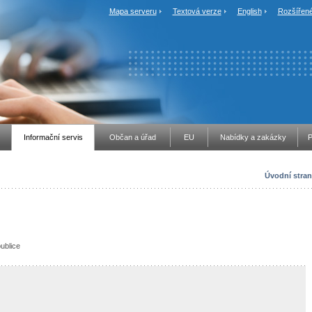
Mapa serveru
Textová verze
English
Rozšířené
Informační servis
Občan a úřad
EU
Nabídky a zakázky
P
Úvodní stran
publice