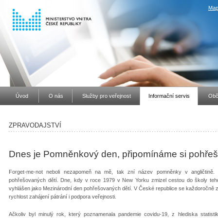
Map
Úvod
O nás
Služby pro veřejnost
Informační servis
Obč
ZPRAVODAJSTVÍ
Dnes je Pomněnkový den, připomínáme si pohřeš
Forget-me-not neboli nezapomeň na mě, tak zní název pomněnky v angličtině. 
pohřešovaných dětí. Dne, kdy v roce 1979 v New Yorku zmizel cestou do školy tehd
vyhlášen jako Mezinárodní den pohřešovaných dětí. V České republice se každoročně ztra
rychlost zahájení pátrání i podpora veřejnosti.
Ačkoliv byl minulý rok, který poznamenala pandemie covidu-19, z hlediska statisti