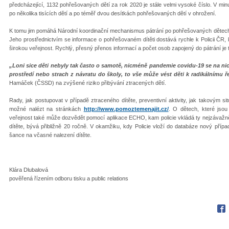
předcházející, 1132 pohřešovaných dětí za rok 2020 je stále velmi vysoké číslo. V minulý
po několika tisících dětí a po téměř dvou desítkách pohřešovaných dětí v ohrožení.
K tomu jim pomáhá Národní koordinační mechanismus pátrání po pohřešovaných dětech, 
Jeho prostřednictvím se informace o pohřešovaném dítěti dostává rychle k Policii ČR
širokou veřejnost. Rychlý, přesný přenos informací a počet osob zapojený do pátrání je 
„Loni sice děti nebyly tak často o samotě, nicméně pandemie covidu-19 se na 
prostředí nebo strach z návratu do školy, to vše může vést děti k radikálnímu ř
Hamáček (ČSSD) na zvýšené riziko přibývání ztracených dětí.
Rady, jak postupovat v případě ztraceného dítěte, preventivní aktivity, jak takovým s
možné nalézt na stránkách
http://www.pomoztemenajit.cz/
. O dětech, které jsou
veřejnost také může dozvědět pomocí aplikace ECHO, kam policie vkládá ty nejzávažněj
dítěte, bývá přibližně 20 ročně. V okamžiku, kdy Policie vloží do databáze nový případ
šance na včasné nalezení dítěte.
Klára Dlubalová
pověřená řízením odboru tisku a public relations
Fac