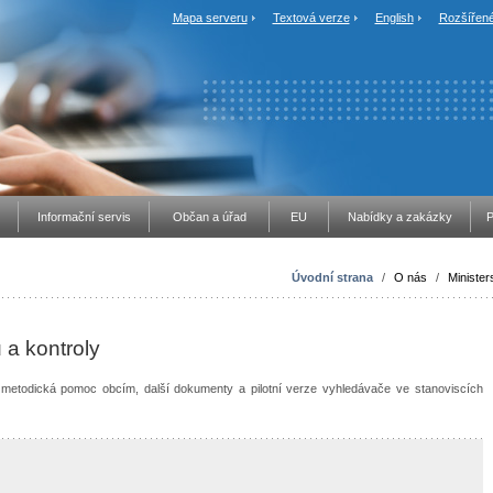
Mapa serveru
Textová verze
English
Rozšířené
Informační servis
Občan a úřad
EU
Nabídky a zakázky
P
Úvodní strana
/
O nás
/
Minister
 a kontroly
, metodická pomoc obcím, další dokumenty a pilotní verze vyhledávače ve stanoviscích