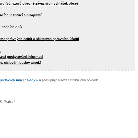
oru (vč. vzorů obecně závazných vyhlášek obce)
acích institucí a programů
ultačních dnů
amosprávných celků a některých správních úřadů
C
lasti poskytování informací
, číslování budov apod.)
tps://www.mvcr.cz/odk2/
a postupujte v rozcestníku jako obvykle.
21 Praha 4