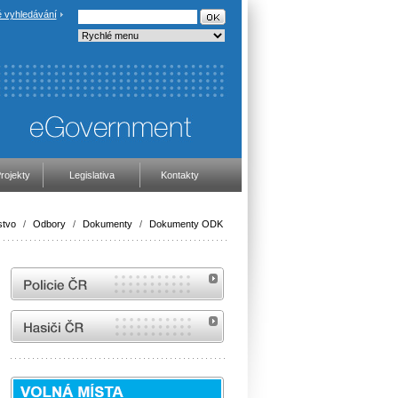
 vyhledávání
rojekty
Legislativa
Kontakty
stvo
/
Odbory
/
Dokumenty
/
Dokumenty ODK
internetové stránky Policie ČR
internetové stránky Hasiči ČR