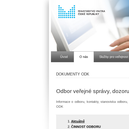
Úvod
O nás
Služby pro veřejnost
DOKUMENTY ODK
Odbor veřejné správy, dozoru
Informace o odboru, kontakty, stanoviska odboru
ODK
Aktuálně
ČINNOST ODBORU