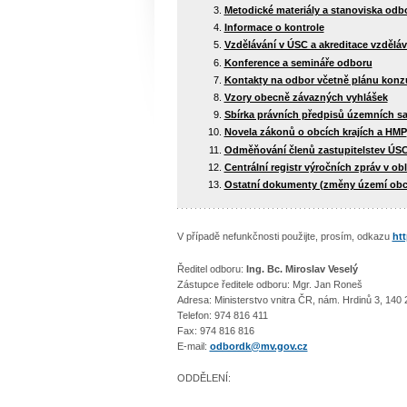
Metodické materiály a stanoviska odb
Informace o kontrole
Vzdělávání v ÚSC a akreditace vzděláv
Konference a semináře odboru
Kontakty na odbor včetně plánu konz
Vzory obecně závazných vyhlášek
Sbírka právních předpisů územních s
Novela zákonů o obcích krajích a HMP
Odměňování členů zastupitelstev ÚS
Centrální registr výročních zpráv v ob
Ostatní dokumenty (změny území obce
V případě nefunkčnosti použijte, prosím, odkazu
ht
Ředitel odboru:
Ing. Bc. Miroslav Veselý
Zástupce ředitele odboru: Mgr. Jan Roneš
Adresa: Ministerstvo vnitra ČR, nám. Hrdinů 3, 140 
Telefon: 974 816 411
Fax: 974 816 816
E-mail:
odbordk@mv.gov.cz
ODDĚLENÍ: