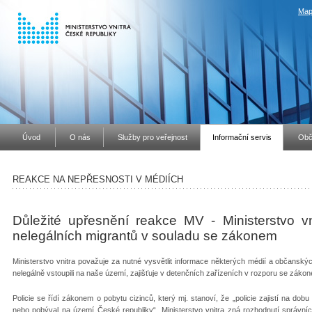
Map
Úvod
O nás
Služby pro veřejnost
Informační servis
Obč
REAKCE NA NEPŘESNOSTI V MÉDIÍCH
Důležité upřesnění reakce MV - Ministerstvo vni
nelegálních migrantů v souladu se zákonem
Ministerstvo vnitra považuje za nutné vysvětlit informace některých médií a občanských 
nelegálně vstoupili na naše území, zajišťuje v detenčních zařízeních v rozporu se záko
Policie se řídí zákonem o pobytu cizinců, který mj. stanoví, že „policie zajistí na do
nebo pobýval na území České republiky“. Ministerstvo vnitra zná rozhodnutí správníc