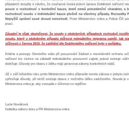
případech dospěly k závěru, že současná česká právní úprava Dublinské nařízení ne
pouze o rozhodnutí v konkrétní kauze, které nemá precedenční charakter, a b
rozhodnutí soudu v individuální kauze plošně na všechny případy. Rozsudky P
Nejvyšší správní soud dosud nerozhodl
. Proto Ministerstvo vnitra a Policie ČR p
praxí.
Zásadní je však skutečnost, že soudy v obdobných případech rozhodují rozdílně
soudu, který v obdobném případu stížnost nelegálního migranta zamítl, tak s
stížnosti z června 2015, že zajištění dle Dublinského nařízení bylo v pořádku.
Kritéria a postupy členského státu při posuzování žádosti o mezinárodní ochranu ur
nařízení lze cizince na základě individuálního posouzení zajistit, pokud existuje váž
dodržuje. Důvody pro obavu z útěku mají upravovat zákony konkrétních států.
Již v září loňského roku proto Ministerstvo vnitra připravilo novelu zákona o pobytu ciz
zpřesňuje důvody, při nichž existuje obava z možného útěku zadrženého. Novela j
Ministerstva vnitra je, aby vstoupila v účinnost co nejdříve.
Lucie Nováková
ředitelka odboru tisku a PR Ministerstva vnitra