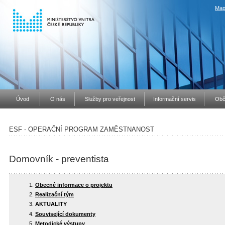
Map
Úvod
O nás
Služby pro veřejnost
Informační servis
Obč
ESF - OPERAČNÍ PROGRAM ZAMĚSTNANOST
Domovník - preventista
Obecné informace o projektu
Realizační tým
AKTUALITY
Související dokumenty
Metodické výstupy