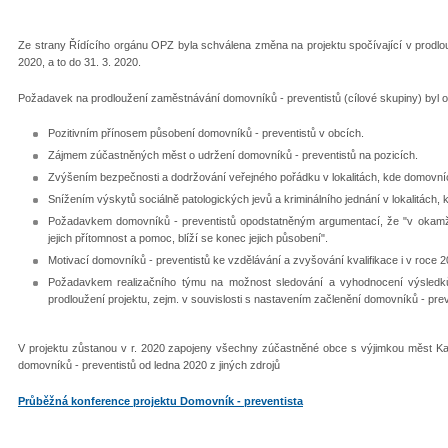
Ze strany Řídícího orgánu OPZ byla schválena změna na projektu spočívající v prodlo
2020, a to do 31. 3. 2020.
Požadavek na prodloužení zaměstnávání domovníků - preventistů (cílové skupiny) byl 
Pozitivním přínosem působení domovníků - preventistů v obcích.
Zájmem zúčastněných měst o udržení domovníků - preventistů na pozicích.
Zvýšením bezpečnosti a dodržování veřejného pořádku v lokalitách, kde domovníci
Snížením výskytů sociálně patologických jevů a kriminálního jednání v lokalitách, 
Požadavkem domovníků - preventistů opodstatněným argumentací, že "v okamžik
jejich přítomnost a pomoc, blíží se konec jejich působení".
Motivací domovníků - preventistů ke vzdělávání a zvyšování kvalifikace i v roce 2
Požadavkem realizačního týmu na možnost sledování a vyhodnocení výsledků 
prodloužení projektu, zejm. v souvislosti s nastavením začlenění domovníků - prev
V projektu zůstanou v r. 2020 zapojeny všechny zúčastněné obce s výjimkou měst Kadaň
domovníků - preventistů od ledna 2020 z jiných zdrojů
Průběžná konference projektu Domovník - preventista