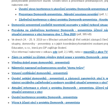
poskytovatele poštovních služeb. Úvodní slovo a prezentace přednášejících, př
naleznete zde:
Úvodní slovo konference k ukončení projektu Domovník-preventista dn
Prezentace Domovník-preventista - Národní soustava povolání
(pdf, 1
Závěrečná konference v rámci projektu Domovník-preventista - Knotko
Domovníci preventisté osvědčili teoretické poznatky v reálné rizikové situaci
Pozvánka na závěrečnou konferenci Domovník - preventista, účinný nás
situační prevence v obci konanou dne 7. října 2020
(pdf, 385 kB)
Ve dnech 24. - 25. 9. 2019 se v Břeclavi uskutečnilo již třetí setkání zástupců čl
skupiny, domovníky - preventisty a s jejich koordinátory/kontaktními osobami pro
Education, s.r.o., která pro DP zajišťuje školení.
Více informací naleznete v odkazu
zde
(pdf, 2,1 MB), nebo v
reportáži z akce TV
Zápis ze setkání za účelem výměny dobré praxe v projektu Domovník - prev
Výměna dobré praxe domovníků
-
preventistů
Nájemníci napravují pošramocenou pověst "domu hrůzy"
Vstupní vzdělávání domovníků - preventistů
Úvodní setkání domovníků - preventistů a zástupců zapojených obcí k rea
nástroj sociálního začleňování a podpory sociálně situační prevence v obci
Aktuální informace o vývoji v projektu Domovník - preventista, účinný n
situační prevence v obci
Úvodní konference projektu Domovník - preventista
Výzva k účasti obcí v projektu Domovník - preventista