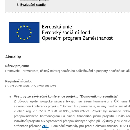
Evaluační studie
Aktuality
Název projektu:
Domovník - preventista, účinný nástroj sociálního začleňování a podpory sociálně situa
Registrační číslo:
CZ.03.2.63/0.0/0.0/15_029/0003723
Výstupy ze závěrečné konference projektu "Domovník - preventista"
Z důvodu epidemiologické situace týkající se šíření koronaviru v ČR jsme 
závěrečnou konferenci projektu "Domovník - preventista, účinný nástroj sociáln
v obci" reg. č.: CZ.03.2.63/0.0/0.0/15_029/0003723. Projekt byl nicméně do
předpokládaného harmonogramu a plnění finančního plánu projektu. Došlo r
indikátorů projektu a k vyhotovení předpokládaných výstupů. Výstupy jsou v ele
stránkách příjemce
ZDE
. Edukační materiály pro práci s cílovou skupinou (DVD a