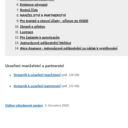
Evidence obyvatel
Rodná čísla
MANŽELSTVÍ A PARTNERSTVÍ
Pro krajské a obecní úřady - přístup do ISSDE
Zbraně a střelivo
Lustrace
Pro žadatele k autorizacím
Jednorázové odškodnění Vrbětice
Akce Asanace - jednorázové odškodnění za nátlak k vystěhování
Uzavření manželství a partnerství
Dotazník k uzavření manželství
(pdf, 120 kB)
Dotazník k uzavření partnerství
(pdf, 122 kB)
Odbor všeobecné správy
, 3. července 2025