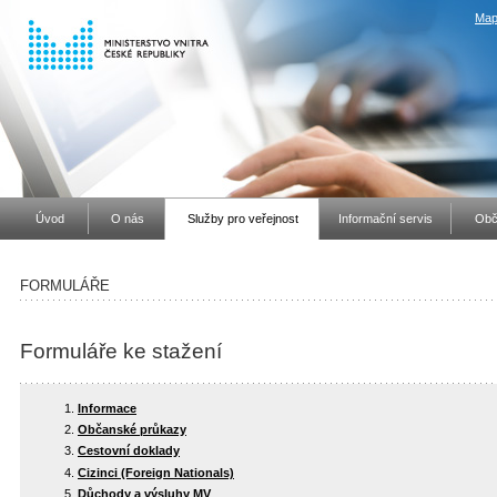
Map
Úvod
O nás
Služby pro veřejnost
Informační servis
Obč
FORMULÁŘE
Formuláře ke stažení
Informace
Občanské průkazy
Cestovní doklady
Cizinci (Foreign Nationals)
Důchody a výsluhy MV