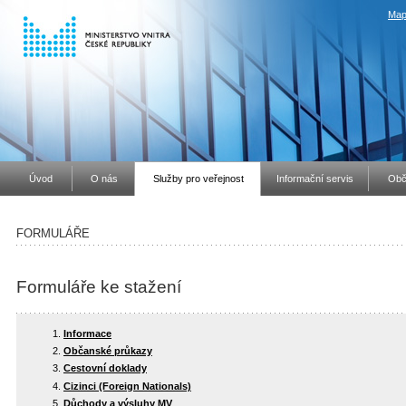
Map
Úvod
O nás
Služby pro veřejnost
Informační servis
Obč
FORMULÁŘE
Formuláře ke stažení
Informace
Občanské průkazy
Cestovní doklady
Cizinci (Foreign Nationals)
Důchody a výsluhy MV