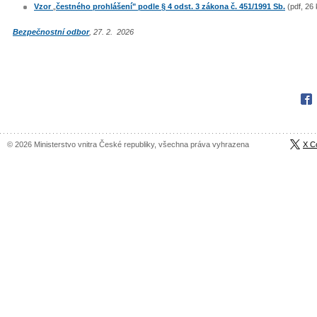
Vzor
„
čestného prohlášení" podle § 4 odst. 3 zákona č. 451/1991 Sb.
(pdf, 26 
Bezpečnostní odbor
, 27. 2. 2026
Fac
© 2026 Ministerstvo vnitra České republiky, všechna práva vyhrazena
X C