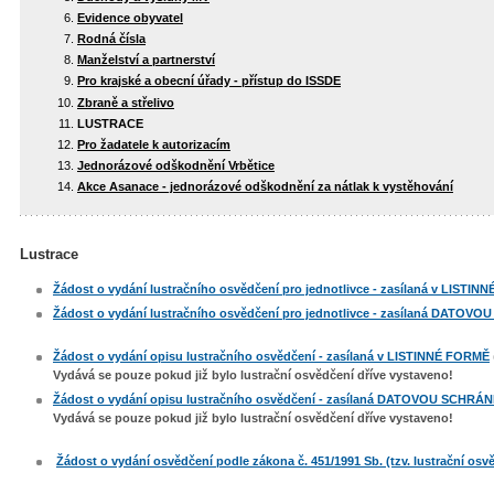
Evidence obyvatel
Rodná čísla
Manželství a partnerství
Pro krajské a obecní úřady - přístup do ISSDE
Zbraně a střelivo
LUSTRACE
Pro žadatele k autorizacím
Jednorázové odškodnění Vrbětice
Akce Asanace - jednorázové odškodnění za nátlak k vystěhování
Lustrace
Žádost o vydání lustračního osvědčení pro jednotlivce - zasílaná v LISTI
Žádost o vydání lustračního osvědčení pro jednotlivce - zasílaná DATO
Žádost o vydání opisu lustračního osvědčení - zasílaná v LISTINNÉ FORMĚ
Vydává se pouze pokud již bylo lustrační osvědčení dříve vystaveno!
Žádost o vydání opisu lustračního osvědčení - zasílaná DATOVOU SCHR
Vydává se pouze pokud již bylo lustrační osvědčení dříve vystaveno!
Žádost o vydání osvědčení podle zákona č. 451/1991 Sb. (tzv. lustrační osv