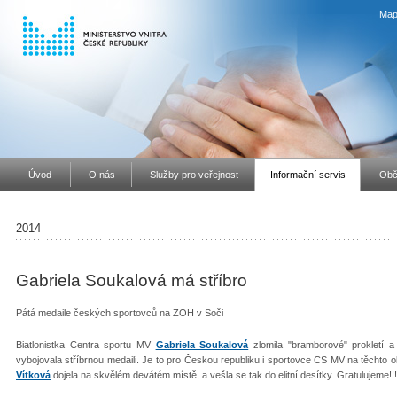
Map
Úvod
O nás
Služby pro veřejnost
Informační servis
Obč
2014
Gabriela Soukalová má stříbro
Pátá medaile českých sportovců na ZOH v Soči
Biatlonistka Centra sportu MV
Gabriela Soukalová
zlomila "bramborové" prokletí 
vybojovala stříbrnou medaili. Je to pro Českou republiku i sportovce CS MV na těchto ol
Vítková
dojela na skvělém devátém místě, a vešla se tak do elitní desítky. Gratulujeme!!!!