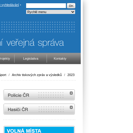
 vyhledávání
rojekty
Legislativa
Kontakty
port
/
Archiv tiskových zpráv a výsledků
/
2023
internetové stránky Policie ČR
internetové stránky Hasiči ČR