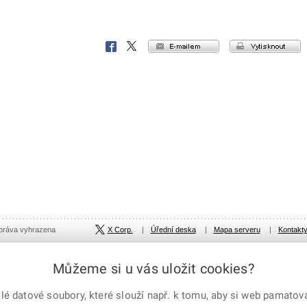
e-mailem
vytisknout
Facebook
X
Corp.
 práva vyhrazena
X Corp.
|
Úřední deska
|
Mapa serveru
|
Kontakt
Můžeme si u vás uložit cookies?
 datové soubory, které slouží např. k tomu, aby si web pamatoval