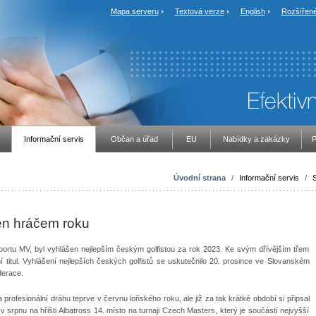
Mapa serveru
Textová verze
English
Rozšířené
Informační servis
Občan a úřad
EU
Nabídky a zakázky
P
Úvodní strana
/
Informační servis
/
S
šen hráčem roku
sportu MV, byl vyhlášen nejlepším českým golfistou za rok 2023. Ke svým dřívějším třem
ní titul. Vyhlášení nejlepších českých golfistů se uskutečnilo 20. prosince ve Slovanském
derace.
a profesionální dráhu teprve v červnu loňského roku, ale již za tak krátké období si připsal
 srpnu na hřišti Albatross 14. místo na turnaji Czech Masters, který je součástí nejvyšší