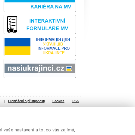
Sbírka zákonů
odk
y
|
Prohlášení o přístupnosti
|
Cookies
|
RSS
 vaše nastavení a to, co vás zajímá,