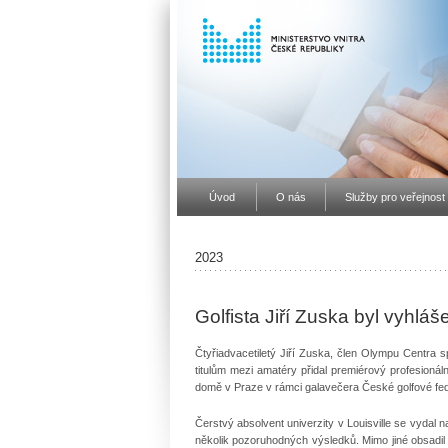
Úvod
O nás
Služby pro veřejnost
2023
Golfista Jiří Zuska byl vyhlá
Čtyřiadvacetiletý Jiří Zuska, člen Olympu Centra 
titulům mezi amatéry přidal premiérový profesionál
domě v Praze v rámci galavečera České golfové fe
Čerstvý absolvent univerzity v Louisville se vydal n
několik pozoruhodných výsledků. Mimo jiné obsadil v