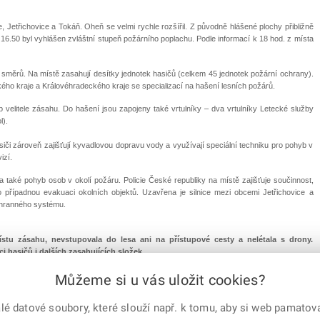
 Jetřichovice a Tokáň. Oheň se velmi rychle rozšířil. Z původně hlášené plochy přibližně
 16.50 byl vyhlášen zvláštní stupeň požárního poplachu. Podle informací k 18 hod. z místa
 směrů. Na místě zasahují desítky jednotek hasičů (celkem 45 jednotek požární ochrany).
ho kraje a Královéhradeckého kraje se specializací na hašení lesních požárů.
 velitele zásahu. Do hašení jsou zapojeny také vrtulníky – dva vrtulníky Letecké služby
l).
siči zároveň zajišťují kyvadlovou dopravu vody a využívají speciální techniku pro pohyb v
izí.
 také pohyb osob v okolí požáru. Policie České republiky na místě zajišťuje součinnost,
ro případnou evakuaci okolních objektů. Uzavřena je silnice mezi obcemi Jetřichovice a
chranného systému.
ístu zásahu, nevstupovala do lesa ani na přístupové cesty a nelétala s drony.
i hasičů i dalších zasahujících složek.
Můžeme si u vás uložit cookies?
 datové soubory, které slouží např. k tomu, aby si web pamatoval