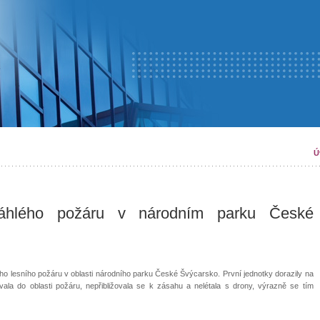
Ú
sáhlého požáru v národním parku České
ho lesního požáru v oblasti národního parku České Švýcarsko. První jednotky dorazily na
ala do oblasti požáru, nepřibližovala se k zásahu a nelétala s drony, výrazně se tím