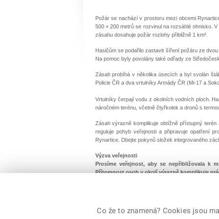
Požár se nachází v prostoru mezi obcemi Rynartice,
500 × 200 metrů se rozvinul na rozsáhlé ohnisko. V
zásahu dosahuje požár rozlohy přibližně 1 km².
Hasičům se podařilo zastavit šíření požáru ze dvou
Na pomoc byly povolány také odřady ze Středočeské
Zásah probíhá v několika úsecích a byl svolán štáb
Policie ČR a dva vrtulníky Armády ČR (Mi-17 a Soko
Vrtulníky čerpají vodu z okolních vodních ploch. Ha
náročném terénu, včetně čtyřkolek a dronů s termov
Zásah výrazně komplikuje obtížně přístupný terén a
reguluje pohyb veřejnosti a připravuje opatření p
Rynartice. Dbejte pokynů složek integrovaného zá
Výzva veřejnosti
Prosíme veřejnost, aby se nepřibližovala k m
Přítomnost osob v okolí výrazně komplikuje prác
Adéla Dittmannová
odbor komunikace Ministerstva vnitra
2. 5. 2026
Co že to znamená? Cookies jsou malé