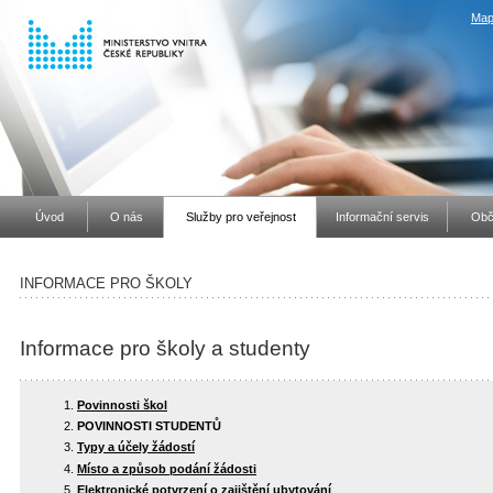
Map
Úvod
O nás
Služby pro veřejnost
Informační servis
Obč
INFORMACE PRO ŠKOLY
Informace pro školy a studenty
Povinnosti škol
POVINNOSTI STUDENTŮ
Typy a účely žádostí
Místo a způsob podání žádosti
Elektronické potvrzení o zajištění ubytování