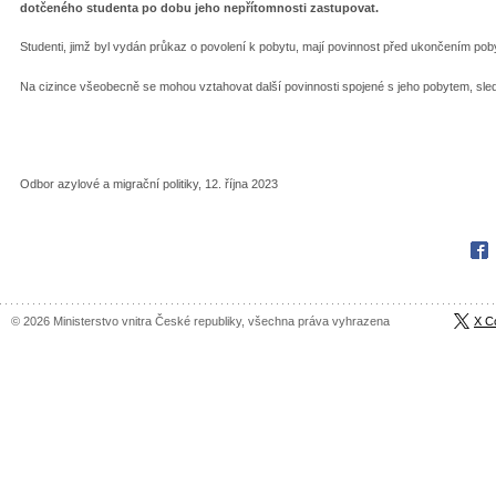
dotčeného studenta po dobu jeho nepřítomnosti zastupovat.
Studenti, jimž byl vydán průkaz o povolení k pobytu, mají povinnost před ukončením po
Na cizince všeobecně se mohou vztahovat další povinnosti spojené s jeho pobytem, sled
Odbor azylové a migrační politiky, 12. října 2023
Fac
© 2026 Ministerstvo vnitra České republiky, všechna práva vyhrazena
X C