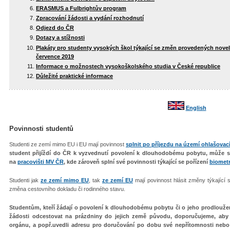
ERASMUS a Fulbrightův program
Zpracování žádosti a vydání rozhodnutí
Odjezd do ČR
Dotazy a stížnosti
Plakáty pro studenty vysokých škol týkající se změn provedených novel
července 2019
Informace o možnostech vysokoškolského studia v České republice
Důležité praktické informace
English
Povinnosti studentů
Studenti ze zemí mimo EU i EU mají povinnost
splnit po příjezdu na území ohlašovac
student přijíždí do ČR k vyzvednutí povolení k dlouhodobému pobytu, může si 
na
pracovišti MV ČR
, kde zároveň splní své povinnosti týkající se pořízení
biometr
Studenti jak
ze zemí mimo EU
,
tak
ze zemí EU
mají povinnost hlásit změny týkající 
změna cestovního dokladu či rodinného stavu.
Studentům, kteří žádají o povolení k dlouhodobému pobytu či o jeho prodloužen
žádosti odcestovat na prázdniny do jejich země původu, doporučujeme, aby 
orgánu, a popř.uvedli adresu pro doručování po dobu své nepřítomnosti nebo