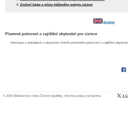
Zrušení údaje o místu hlášeného pobytu cizince
English
Písemné potvrzení o zajištění ubytování pro cizince
Informace o dokladech o ubytování včetně písemného potvrzení o zajištění ubytová
Fac
© 2026 Ministerstvo vnitra České republiky, všechna práva vyhrazena
X C