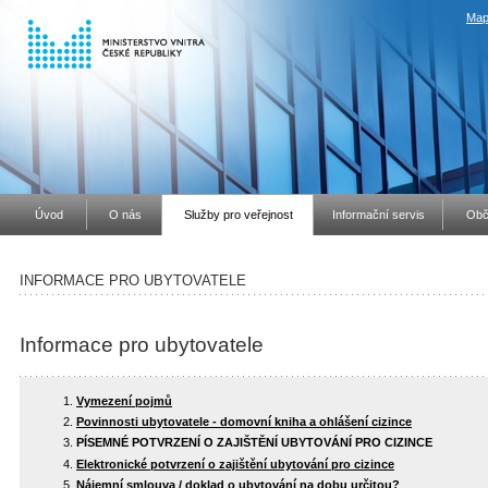
Map
Úvod
O nás
Služby pro veřejnost
Informační servis
Obč
INFORMACE PRO UBYTOVATELE
Informace pro ubytovatele
Vymezení pojmů
Povinnosti ubytovatele - domovní kniha a ohlášení cizince
PÍSEMNÉ POTVRZENÍ O ZAJIŠTĚNÍ UBYTOVÁNÍ PRO CIZINCE
Elektronické potvrzení o zajištění ubytování pro cizince
Nájemní smlouva / doklad o ubytování na dobu určitou?