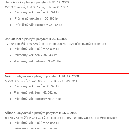
Jen
cizinci
s platným pobytem
k 30. 12. 2009
270 970 mužů, 186 637 žen, celkem 457 607
Průměrný věk mužů = 36,741 let
Průměrný věk žen = 35,380 let
Průměrný věk celkem = 36,188 let
Jen
cizinci
s platným pobytem
k 29. 6. 2006
179 041 mužů, 120 350 žen, celkem 299 391 cizinců s platným pobytem
Průměrný věk mužů = 36,006 let
Průměrný věk žen = 34,543 let
Průměrný věk celkem = 35,418 let
Všichni
obyvatelé s platným pobytem
k 30. 12. 2009
5 273 305 mužů, 5 425 006 žen, celkem 10 698 311
Průměrný věk mužů = 39,745 let
Průměrný věk žen = 42,642 let
Průměrný věk celkem = 41,214 let
Všichni
obyvatelé s platným pobytem
k 23. 6. 2006
5 155 788 mužů, 5 341 321 žen, celkem 10 497 109 obyvatel s platným pobytem
Průměrný věk mužů = 38,637 let