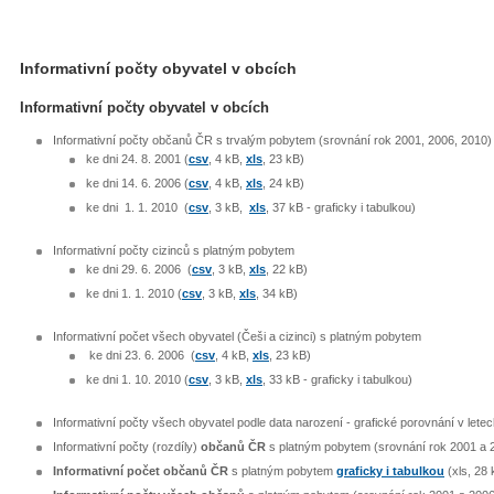
Informativní počty obyvatel v obcích
Informativní počty obyvatel v obcích
Informativní počty občanů ČR s trvalým pobytem (srovnání rok 2001, 2006, 2010)
ke dni 24. 8. 2001 (
csv
, 4 kB,
xls
, 23 kB)
ke dni 14. 6. 2006 (
csv
, 4 kB,
xls
, 24 kB)
ke dni 1. 1. 2010 (
csv
, 3 kB,
xls
, 37 kB - graficky i tabulkou)
Informativní počty cizinců s platným pobytem
ke dni 29. 6. 2006 (
csv
, 3 kB,
xls
, 22 kB)
ke dni 1. 1. 2010 (
csv
, 3 kB,
xls
, 34 kB)
Informativní počet všech obyvatel (Češi a cizinci) s platným pobytem
ke dni 23. 6. 2006 (
csv
, 4 kB,
xls
, 23 kB)
ke dni 1. 10. 2010 (
csv
, 3 kB,
xls
, 33 kB - graficky i tabulkou)
Informativní počty všech obyvatel podle data narození - grafické porovnání v lete
Informativní počty (rozdíly)
občanů ČR
s platným pobytem (srovnání rok 2001 a 
Informativní počet občanů ČR
s platným pobytem
graficky i tabulkou
(xls, 28 