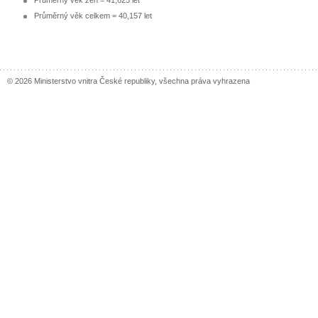
Průměrný věk žen = 41,625 let
Průměrný věk celkem = 40,157 let
© 2026 Ministerstvo vnitra České republiky, všechna práva vyhrazena