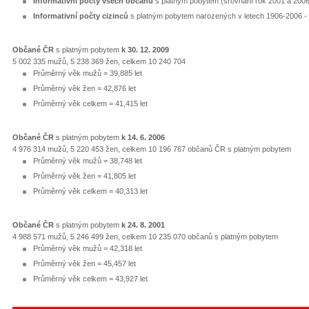
Informativní počty všech občanů
s platným pobytem (srovnání rok 2001 a 2006
Informativní počty cizinců
s platným pobytem narozených v letech 1906-2006 -
Občané ČR
s platným pobytem
k 30. 12. 2009
5 002 335 mužů, 5 238 369 žen, celkem 10 240 704
Průměrný věk mužů = 39,885 let
Průměrný věk žen = 42,876 let
Průměrný věk celkem = 41,415 let
Občané ČR
s platným pobytem
k 14. 6. 2006
4 976 314 mužů, 5 220 453 žen, celkem 10 196 767 občanů ČR s platným pobytem
Průměrný věk mužů = 38,748 let
Průměrný věk žen = 41,805 let
Průměrný věk celkem = 40,313 let
Občané ČR
s platným pobytem
k 24. 8. 2001
4 988 571 mužů, 5 246 499 žen, celkem 10 235 070 občanů s platným pobytem
Průměrný věk mužů = 42,318 let
Průměrný věk žen = 45,457 let
Průměrný věk celkem = 43,927 let