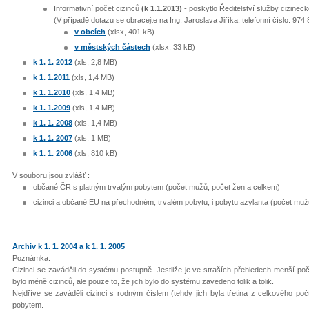
Informativní počet cizinců
(k 1.1.2013)
- poskytlo Ředitelství služby cizinecké
(V případě dotazu se obracejte na Ing. Jaroslava Jiříka, telefonní číslo: 974
v obcích
(xlsx, 401 kB)
v městských částech
(xlsx, 33 kB)
k 1. 1. 2012
(xls, 2,8 MB)
k 1. 1.2011
(xls, 1,4 MB)
k 1. 1.2010
(xls, 1,4 MB)
k 1. 1.2009
(xls, 1,4 MB)
k 1. 1. 2008
(xls, 1,4 MB)
k 1. 1. 2007
(xls, 1 MB)
k 1. 1. 2006
(xls, 810 kB)
V souboru jsou zvlášť :
občané ČR s platným trvalým pobytem (počet mužů, počet žen a celkem)
cizinci a občané EU na přechodném, trvalém pobytu, i pobytu azylanta (počet muž
Archiv k 1. 1. 2004 a k 1. 1. 2005
Poznámka:
Cizinci se zaváděli do systému postupně. Jestliže je ve straších přehledech menší poč
bylo méně cizinců, ale pouze to, že jich bylo do systému zavedeno tolik a tolik.
Nejdříve se zaváděli cizinci s rodným číslem (tehdy jich byla třetina z celkového poč
pobytem.