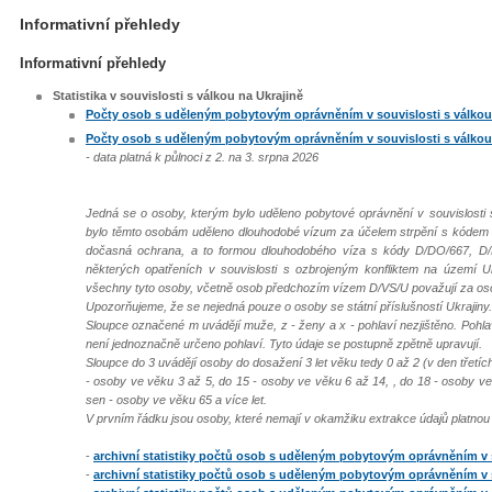
Informativní přehledy
Informativní přehledy
Statistika v souvislosti s válkou na Ukrajině
Počty osob s uděleným pobytovým oprávněním v souvislosti s válkou
Počty osob s uděleným pobytovým oprávněním v souvislosti s válkou
- data platná k půlnoci z 2. na 3. srpna 2026
Jedná se o osoby, kterým bylo uděleno pobytové oprávnění v souvislosti 
bylo těmto osobám uděleno dlouhodobé vízum za účelem strpění s kódem 
dočasná ochrana, a to formou dlouhodobého víza s kódy D/DO/667, D/
některých opatřeních v souvislosti s ozbrojeným konfliktem na území U
všechny tyto osoby, včetně osob předchozím vízem D/VS/U považují za o
Upozorňujeme, že se nejedná pouze o osoby se státní příslušností Ukrajiny.
Sloupce označené m uvádějí muže, z - ženy a x - pohlaví nezjištěno. Pohl
není jednoznačně určeno pohlaví. Tyto údaje se postupně zpětně upravují.
Sloupce do 3 uvádějí osoby do dosažení 3 let věku tedy 0 až 2 (v den třetí
- osoby ve věku 3 až 5, do 15 - osoby ve věku 6 až 14, , do 18 - osoby ve
sen - osoby ve věku 65 a více let.
V prvním řádku jsou osoby, které nemají v okamžiku extrakce údajů platnou
-
archivní statistiky počtů osob s uděleným pobytovým oprávněním v s
-
archivní statistiky počtů osob s uděleným pobytovým oprávněním v s