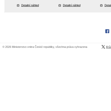
Detailní náhled
Detailní náhled
Detai
Fac
© 2026 Ministerstvo vnitra České republiky, všechna práva vyhrazena
X C