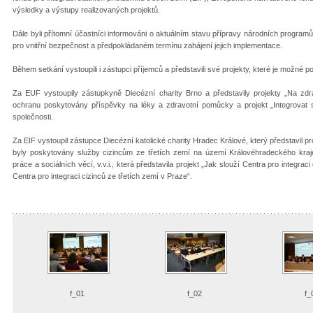
výsledky a výstupy realizovaných projektů.
Dále byli přítomní účastníci informováni o aktuálním stavu přípravy národních program
pro vnitřní bezpečnost a předpokládaném termínu zahájení jejich implementace.
Během setkání vystoupili i zástupci příjemců a představili své projekty, které je možné 
Za EUF vystoupily zástupkyně Diecézní charity Brno a představily projekty „Na zdr
ochranu poskytovány příspěvky na léky a zdravotní pomůcky a projekt „Integrovat se
společnosti.
Za EIF vystoupil zástupce Diecézní katolické charity Hradec Králové, který představil pr
byly poskytovány služby cizincům ze třetích zemí na území Královéhradeckého kra
práce a sociálních věcí, v.v.i., která představila projekt „Jak slouží Centra pro integr
Centra pro integraci cizinců ze třetích zemí v Praze“.
f_01
f_02
f_