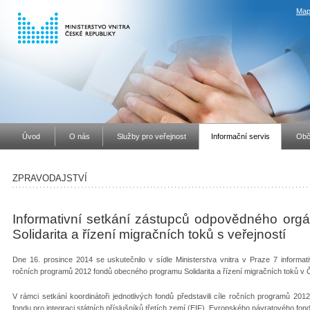
Map
Úvod
O nás
Služby pro veřejnost
Informační servis
Obč
ZPRAVODAJSTVÍ
Informativní setkání zástupců odpovědného or
Solidarita a řízení migračních toků s veřejností
Dne 16. prosince 2014 se uskutečnilo v sídle Ministerstva vnitra v Praze 7 informat
ročních programů 2012 fondů obecného programu Solidarita a řízení migračních toků v
V rámci setkání koordinátoři jednotlivých fondů představili cíle ročních programů 2
fondu pro integraci státních příslušníků třetích zemí (EIF), Evropského návratového fo