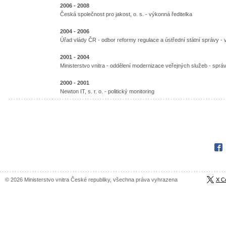
2006 - 2008
Česká společnost pro jakost, o. s. - výkonná ředitelka
2004 - 2006
Úřad vlády ČR - odbor reformy regulace a ústřední státní správy - 
2001 - 2004
Ministerstvo vnitra - oddělení modernizace veřejných služeb - sprá
2000 - 2001
Newton IT, s. r. o. - politický monitoring
Fac
© 2026 Ministerstvo vnitra České republiky, všechna práva vyhrazena
X C