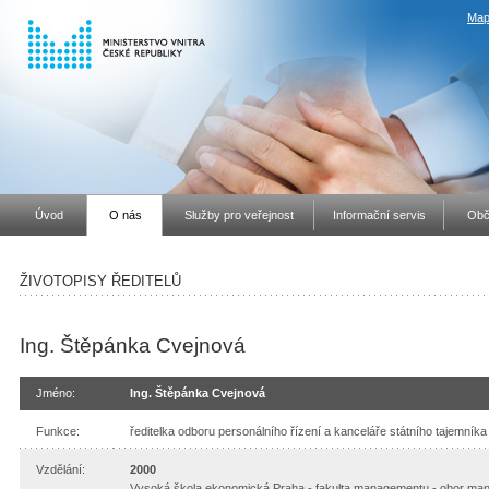
Map
Úvod
O nás
Služby pro veřejnost
Informační servis
Obč
ŽIVOTOPISY ŘEDITELŮ
Ing. Štěpánka Cvejnová
Jméno:
Ing. Štěpánka Cvejnová
Funkce:
ředitelka odboru personálního řízení a kanceláře státního tajemníka 
Vzdělání:
2000
Vysoká škola ekonomická Praha - fakulta managementu - obor ma