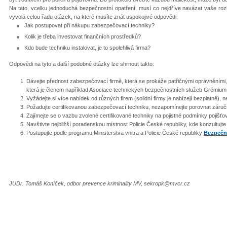
Na tato, vcelku jednoduchá bezpečnostní opatření, musí co nejdříve navázat vaše ro
vyvolá celou řadu otázek, na které musíte znát uspokojivé odpovědi:
Jak postupovat při nákupu zabezpečovací techniky?
Kolik je třeba investovat finančních prostředků?
Kdo bude techniku instalovat, je to spolehlivá firma?
Odpovědi na tyto a další podobné otázky lze shrnout takto:
Dávejte přednost zabezpečovací firmě, která se prokáže patřičnými oprávněními,
která je členem například Asociace technických bezpečnostních služeb Grémium
Vyžádejte si více nabídek od různých firem (solidní firmy je nabízejí bezplatně), n
Požadujte certifikovanou zabezpečovací techniku, nezapomínejte porovnat záruční
Zajímejte se o vazbu zvolené certifikované techniky na pojistné podmínky pojišťo
Navštivte nejbližší poradenskou místnost Policie České republiky, kde konzultujt
Postupujte podle programu Ministerstva vnitra a Policie České republiky
Bezpečná
JUDr. Tomáš Koníček, odbor prevence kriminality MV, sekropk@mvcr.cz