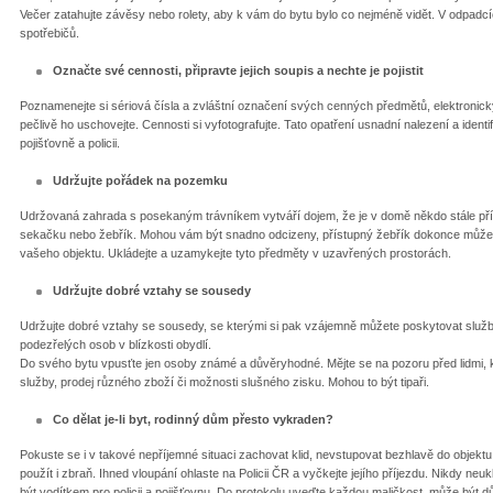
Večer zatahujte závěsy nebo rolety, aby k vám do bytu bylo co nejméně vidět. V odpad
spotřebičů.
Označte své cennosti, připravte jejich soupis a nechte je pojistit
Poznamenejte si sériová čísla a zvláštní označení svých cenných předmětů, elektroni
pečlivě ho uschovejte. Cennosti si vyfotografujte. Tato opatření usnadní nalezení a identi
pojišťovně a policii.
Udržujte pořádek na pozemku
Udržovaná zahrada s posekaným trávníkem vytváří dojem, že je v domě někdo stále pří
sekačku nebo žebřík. Mohou vám být snadno odcizeny, přístupný žebřík dokonce může p
vašeho objektu. Ukládejte a uzamykejte tyto předměty v uzavřených prostorách.
Udržujte dobré vztahy se sousedy
Udržujte dobré vztahy se sousedy, se kterými si pak vzájemně můžete poskytovat služb
podezřelých osob v blízkosti obydlí.
Do svého bytu vpusťte jen osoby známé a důvěryhodné. Mějte se na pozoru před lidmi, kt
služby, prodej různého zboží či možnosti slušného zisku. Mohou to být tipaři.
Co dělat je-li byt, rodinný dům přesto vykraden?
Pokuste se i v takové nepříjemné situaci zachovat klid, nevstupovat bezhlavě do objektu.
použít i zbraň. Ihned vloupání ohlaste na Policii ČR a vyčkejte jejího příjezdu. Nikdy neuk
být vodítkem pro policii a pojišťovnu. Do protokolu uveďte každou maličkost, může být důl