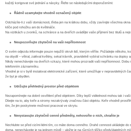
každý korigovat své jednání a návyky. Řiďte se následujícími doporučeními:
Řádně uzamykejte vhodně označený objekt
Odcházíte-li z vaší domácnosti, třeba jen na krátkou dobu, vždy zavírejte všechna ok
klíče pod rohožku ani do květináče.
Na vizitkách u zvonků, na schránce a na dveřích uvádějte vaše příjmení bez titulů a nej
Neupozorňujte zbytečně na vaši nepřítomnost
O svém odjezdu informujte pouze nejužší okruh lidí, kterým věříte. Požádejte někoho, k
na obydlí – větral, zaléval květiny, sekal trávník, pravidelně vybíral schránku na dopisy 
Nikdy nenechávejte na dveřích vzkazy, které mohou prozradit vaši nepřítomnost. Dobu 
telefonním záznamníku.
Vhodné je si v bytě instalovat elektronické zařízení, které umožňuje v nepravidelných čas
že byt je obydlen.
Udržujte přehledný prostor před objektem
Nezapomínejte na dobré osvětlení před objektem. Díky lepší viditelnosti mohou tak i vaš
Dbejte na to, aby keře a stromy nezakrývaly značnou část objektu. Keře vhodně prostřih
tím, že jim poskytnete možnost pracovat ve skrytu.
Nevystavujte zbytečně cenné předměty, nehovořte o nich, chraňte je
Nechlubte se před cizími lidmi tím, co máte doma cenného. Drahé cennosti ukládejte do
doma, nenechávejte je na jednom místě – uložte je na různých těžko předvídatelných míst