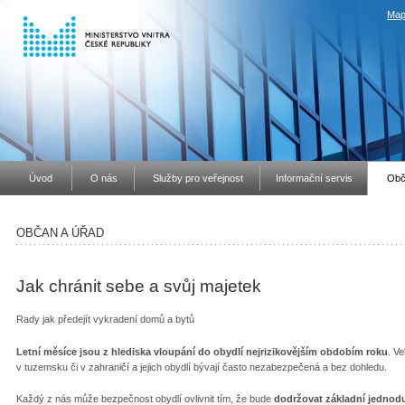
Map
Úvod
O nás
Služby pro veřejnost
Informační servis
Obč
OBČAN A ÚŘAD
Jak chránit sebe a svůj majetek
Rady jak předejít vykradení domů a bytů
Letní měsíce jsou z hlediska vloupání do obydlí nejrizikovějším obdobím roku
. V
v tuzemsku či v zahraničí a jejich obydlí bývají často nezabezpečená a bez dohledu.
Každý z nás může bezpečnost obydlí ovlivnit tím, že bude
dodržovat základní jednod