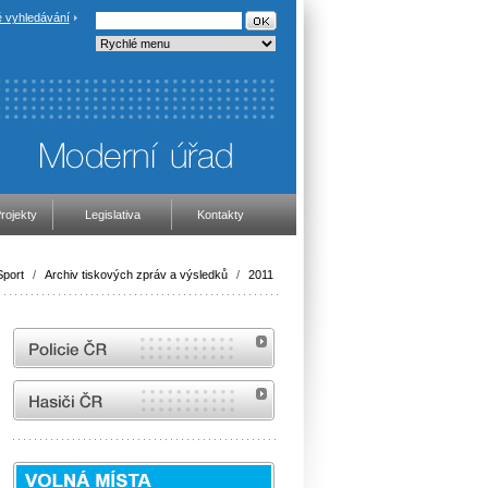
 vyhledávání
rojekty
Legislativa
Kontakty
Sport
/
Archiv tiskových zpráv a výsledků
/
2011
internetové stránky Policie ČR
internetové stránky Hasiči ČR