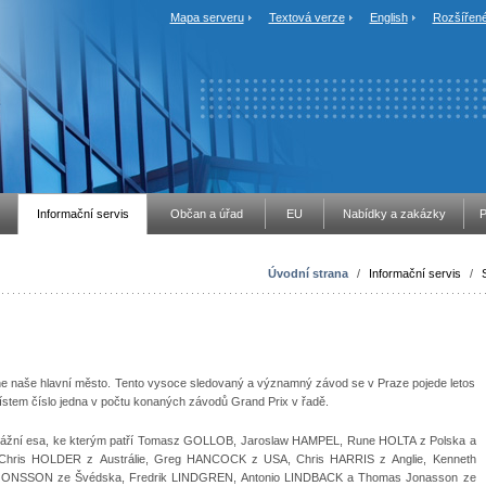
Mapa serveru
Textová verze
English
Rozšířené
Informační servis
Občan a úřad
EU
Nabídky a zakázky
P
Úvodní strana
/
Informační servis
/
tane naše hlavní město. Tento vysoce sledovaný a významný závod se v Praze pojede letos
místem číslo jedna v počtu konaných závodů Grand Prix v řadě.
odrážní esa, ke kterým patří Tomasz GOLLOB, Jaroslaw HAMPEL, Rune HOLTA z Polska a
hris HOLDER z Austrálie, Greg HANCOCK z USA, Chris HARRIS z Anglie, Kenneth
JONSSON ze Švédska, Fredrik LINDGREN, Antonio LINDBACK a Thomas Jonasson ze