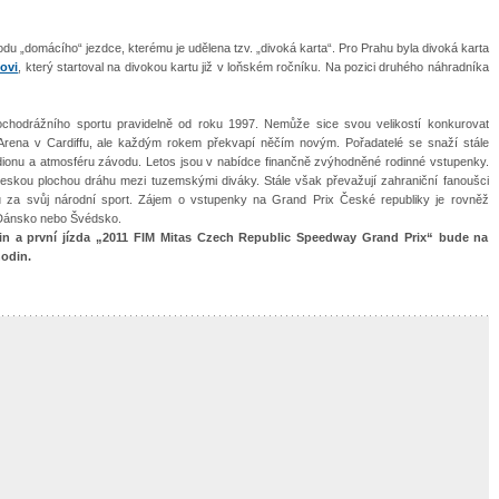
 „domácího“ jezdce, kterému je udělena tzv. „divoká karta“. Pro Prahu byla divoká karta
ovi
, který startoval na divokou kartu již v loňském ročníku. Na pozici druhého náhradníka
ochodrážního sportu pravidelně od roku 1997. Nemůže sice svou velikostí konkurovat
Arena v Cardiffu, ale každým rokem překvapí něčím novým. Pořadatelé se snaží stále
tadionu a atmosféru závodu. Letos jsou v nabídce finančně zvýhodněné rodinné vstupenky.
eskou plochou dráhu mezi tuzemskými diváky. Stále však převažují zahraniční fanoušci
u za svůj národní sport. Zájem o vstupenky na Grand Prix České republiky je rovněž
, Dánsko nebo Švédsko.
din a první jízda „2011 FIM Mitas Czech Republic Speedway Grand Prix“ bude na
hodin.