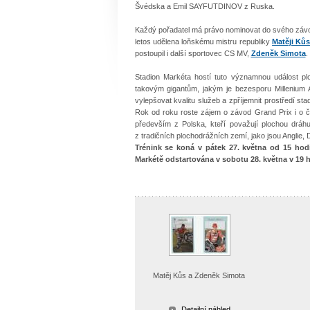
Švédska a Emil SAYFUTDINOV z Ruska.
Každý pořadatel má právo nominovat do svého závodu
letos udělena loňskému mistru republiky
Matěji Kůs
postoupil i další sportovec CS MV,
Zdeněk Simota
.
Stadion Markéta hostí tuto významnou událost pl
takovým gigantům, jakým je bezesporu Millenium 
vylepšovat kvalitu služeb a zpříjemnit prostředí s
Rok od roku roste zájem o závod Grand Prix i o č
především z Polska, kteří považují plochou dráh
z tradičních plochodrážních zemí, jako jsou Anglie
Trénink se koná v pátek 27. května od 15 ho
Markétě odstartována v sobotu 28. května v 19 
Matěj Kůs a Zdeněk Simota
Detailní náhled