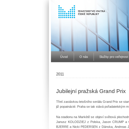
Úvod
O nás
Služby pro veřejnost
2011
Jubilejní pražská Grand Prix
Třetí zastávkou letošního seriálu Grand Prix se s
již popatnácté. Praha se tak stává pořadatelským 
Na stadionu na Markétě se objeví světová ploch
Janusz KOLODZIEJ z Polska, Jason CRUMP a C
BJERRE a Nicki PEDERSEN z Dánska, Andreas 