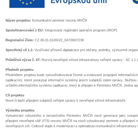
Název projektu:
Komunikační perimetr resortu MVČR
Spolufinancování z EU:
Integrovaný regionální operační program (IROP)
Registrační číslo:
CZ.06.01.01/00/22_047/0007238
Specifický cíl 1.1:
Využívání přínosů digitalizace pro občany, podniky, výzkumné organi
Průběžná výzva č. 47:
Rozvoj neveřejné síťové infrastruktury veřejné správy - SC 1.1 
Předmět projektu
Předmětem projektu bude zprostředkovávat řízené a evidované propojení informačníc
(aplikacím), které poskytují informační systémy jiných subjektů státní správy. Služb
určitého informačního systému (aplikace), který je připojen k Perimetru MVČR. Jedna apli
Cíl projektu
Nové či lepší připojení subjektů veřejné správy k neveřejné síťové infrastruktuře.
Výsledky projektu
Vybudování robustního a bezpečného Perimetru MVČR nové generace jako vstupníh
připojení neveřejné sítě (ITS) resortu MVČR na nově vybudovaný perimetr a připojení
neveřejných sítí. Celkově dojde k modernizaci a optimalizaci komunikační infrastruktur