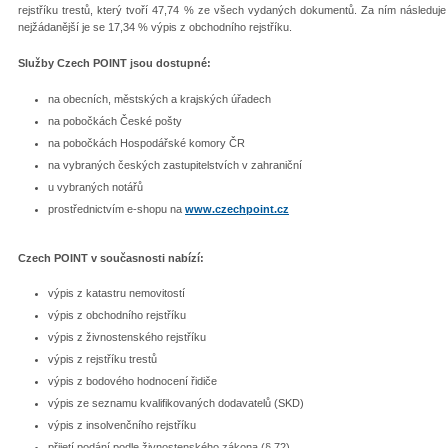
rejstříku trestů, který tvoří 47,74 % ze všech vydaných dokumentů. Za ním následuje 
nejžádanější je se 17,34 % výpis z obchodního rejstříku.
Služby Czech POINT jsou dostupné:
na obecních, městských a krajských úřadech
na pobočkách České pošty
na pobočkách Hospodářské komory ČR
na vybraných českých zastupitelstvích v zahraniční
u vybraných notářů
prostřednictvím e-shopu na
www.czechpoint.cz
Czech POINT v současnosti nabízí:
výpis z katastru nemovitostí
výpis z obchodního rejstříku
výpis z živnostenského rejstříku
výpis z rejstříku trestů
výpis z bodového hodnocení řidiče
výpis ze seznamu kvalifikovaných dodavatelů (SKD)
výpis z insolvenčního rejstříku
přijetí podání podle živnostenského zákona (§ 72)