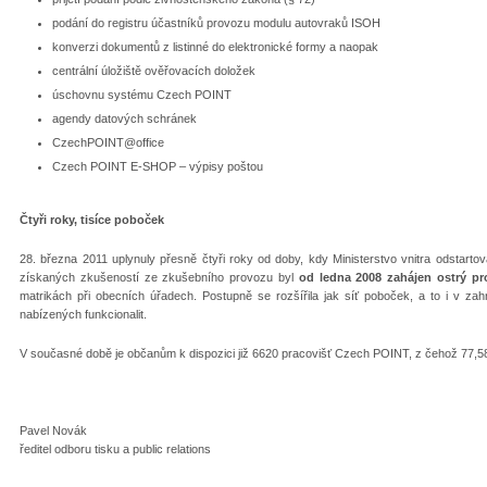
podání do registru účastníků provozu modulu autovraků ISOH
konverzi dokumentů z listinné do elektronické formy a naopak
centrální úložiště ověřovacích doložek
úschovnu systému Czech POINT
agendy datových schránek
CzechPOINT@office
Czech POINT E-SHOP – výpisy poštou
Čtyři roky, tisíce poboček
28. března 2011 uplynuly přesně čtyři roky od doby, kdy Ministerstvo vnitra odstarto
získaných zkušeností ze zkušebního provozu byl
od ledna 2008 zahájen ostrý p
matrikách při obecních úřadech. Postupně se rozšířila jak síť poboček, a to i v za
nabízených funkcionalit.
V současné době je občanům k dispozici již 6620 pracovišť Czech POINT, z čehož 77,58
Pavel Novák
ředitel odboru tisku a public relations