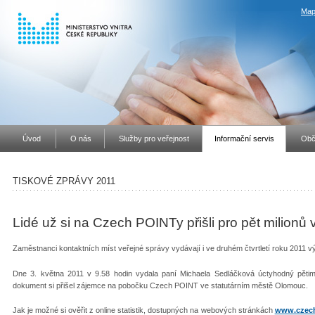
Map
Úvod
O nás
Služby pro veřejnost
Informační servis
Obč
TISKOVÉ ZPRÁVY 2011
Lidé už si na Czech POINTy přišli pro pět milionů 
Zaměstnanci kontaktních míst veřejné správy vydávají i ve druhém čtvrtletí roku 2011
Dne 3. května 2011 v 9.58 hodin vydala paní Michaela Sedláčková úctyhodný pětimili
dokument si přišel zájemce na pobočku Czech POINT ve statutárním městě Olomouc.
Jak je možné si ověřit z online statistik, dostupných na webových stránkách
www.czech