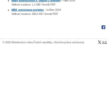
Mapy budoucnosti II_ukázky z přípravy
– říjen 2019
Velikost souboru: 1,1 MB / formát PDF
MBII_prezentace-projektu
– květen 2019
Velikost souboru: 660,4 KB / formát PDF
Fac
© 2026 Ministerstvo vnitra České republiky, všechna práva vyhrazena
X C