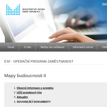
Map
Úvod
O nás
Služby pro veřejnost
Informační servis
Obč
ESF - OPERAČNÍ PROGRAM ZAMĚSTNANOST
Mapy budoucnosti II
Obecné informace o projektu
Užší projektový tým
Aktuality
SOUVISEJÍCÍ DOKUMENTY