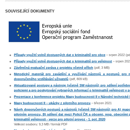
SOUVISEJÍCÍ DOKUMENTY
Případy využití volně dostupných dat o kriminalitě pro obce
– srpen 2022 (pd
Případy využití volně dostupných dat o kriminalitě pro veřejnost
– srpen 2022
Závěrečná evaluační zpráva z projektu včetně příloh
(pdf, 3 MB)
Metodický materiál pro zavádění a využívání nástrojů a postupů pro m
doporučeného vzdělávání uživatelů
(pdf, 809 kB)
Aktualizované postupy a nástroje (včetně SW nástrojů) pro sdílení potřebn
policiemi a pro poskytování vybraných informací o kriminalitě veřejnosti v
Prezentace z konference projektu Mapy budoucnosti II v Národní technické
Mapy budoucnosti II – ukázky z pilotního provozu
– březen 2021
Návrh doporučených postupů a nástrojů (včetně SW nástrojů) pro A) mapová
pilotním provozu, B) sdílení dat mezi Policií ČR a obcemi, resp. obecními
kriminalitě veřejnosti - verze pro pilotní provoz - 1. pol. 2020
Velikost souboru: 9,3 MB / formát PDF