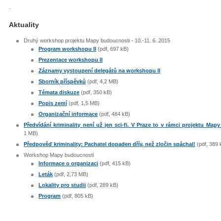
.
Aktuality
Druhý workshop projektu Mapy budoucnosti - 10.-11. 6. 2015
Program workshopu II
(pdf, 697 kB)
Prezentace workshopu II
Záznamy vystoupení delegátů na workshopu II
Sborník příspěvků
(pdf, 4,2 MB)
Témata diskuze
(pdf, 350 kB)
Popis zemí
(pdf, 1,5 MB)
Organizační informace
(pdf, 484 kB)
Předvídání kriminality není už jen sci-fi. V Praze to v rámci projektu M
1 MB)
Předpověď kriminality: Pachatel dopaden dřív, než zločin spáchal!
(pdf, 389 
Workshop Mapy budoucnosti
Informace o organizaci
(pdf, 415 kB)
Leták
(pdf, 2,73 MB)
Lokality pro studii
(pdf, 289 kB)
Program
(pdf, 805 kB)