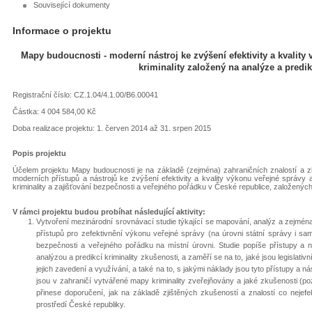
Související dokumenty
Informace o projektu
Mapy budoucnosti - moderní nástroj ke zvýšení efektivity a kvality
kriminality založený na analýze a predik
Registrační číslo: CZ.1.04/4.1.00/B6.00041
Částka: 4 004 584,00 Kč
Doba realizace projektu: 1. červen 2014 až 31. srpen 2015
Popis projektu
Účelem projektu Mapy budoucnosti je na základě (zejména) zahraničních znalostí a z
moderních přístupů a nástrojů ke zvýšení efektivity a kvality výkonu veřejné správy a
kriminality a zajišťování bezpečnosti a veřejného pořádku v České republice, založených 
V rámci projektu budou probíhat následující aktivity:
Vytvoření mezinárodní srovnávací studie týkající se mapování, analýz a zejména p
přístupů pro zefektivnění výkonu veřejné správy (na úrovni státní správy i sam
bezpečnosti a veřejného pořádku na místní úrovni. Studie popíše přístupy a 
analýzou a predikcí kriminality zkušenosti, a zaměří se na to, jaké jsou legislativ
jejich zavedení a využívání, a také na to, s jakými náklady jsou tyto přístupy a n
jsou v zahraničí vytvářené mapy kriminality zveřejňovány a jaké zkušenosti (pozi
přinese doporučení, jak na základě zjištěných zkušeností a znalostí co nejefe
prostředí České republiky.