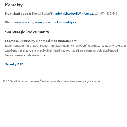
Kontakty
Kontaktní osoba:
Michal Barbořík,
michal.barborik@mvcr.cz
, tel.: 974 832 549
Web
:
www.mvcr.cz
,
www.prevencekriminality.cz
Související dokumenty
Prevence kriminality s pomocí map budoucnosti
Mapy budoucnosti jsou moderním nástrojem ke zvýšení efek­tivity a kvality výkonu v
založeny na analýze a predikci kriminality a vy­cházejí ze zahraničních zkušeností.
Více informací naleznete
zde
.
Stránky ESF
© 2026 Ministerstvo vnitra České republiky, všechna práva vyhrazena