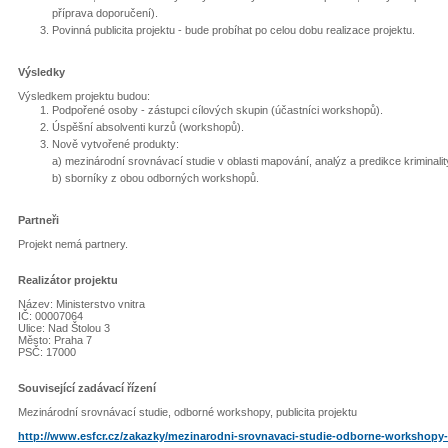
příprava doporučení).
Povinná publicita projektu - bude probíhat po celou dobu realizace projektu.
Výsledky
Výsledkem projektu budou:
Podpořené osoby - zástupci cílových skupin (účastníci workshopů).
Úspěšní absolventi kurzů (workshopů).
Nově vytvořené produkty:
a) mezinárodní srovnávací studie v oblasti mapování, analýz a predikce kriminalit
b) sborníky z obou odborných workshopů.
Partneři
Projekt nemá partnery.
Realizátor projektu
Název: Ministerstvo vnitra
IČ: 00007064
Ulice: Nad Štolou 3
Město: Praha 7
PSČ: 17000
Související zadávací řízení
Mezinárodní srovnávací studie, odborné workshopy, publicita projektu
http://www.esfcr.cz/zakazky/mezinarodni-srovnavaci-studie-odborne-workshopy-