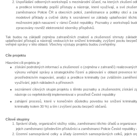
Uspořádání odborných workshopů s mezinárodní účastí, na kterých zkušení odb
a predikce kriminality popíší přístupy a nástroje, které využívají, a své zkuš
zaměstnance Policie ČR a obecních policií, zaměstnance a politiky obcí a za
modelové příklady a cvičné úlohy k seznámení se základy uplatňování těchto
možnostmi jejich nasazení v rámci České republiky. Poznatky z workshopů bud
zpracovány rovněž elektronické sborníky příspěvků.
Tak budou na základě zejména zahraničních znalostí a zkušeností shrnuty základní
uplatňování přístupů a nástrojů vedoucích ke snížení kriminality, zvýšení pocitu bezpečí
veřejné správy v této oblasti. Všechny výstupy projektu budou zveřejněny.
Cíle projektu
Hlavními cíli projektu je:
získání podrobných informací a zkušeností o (zejména v zahraničí) realizovaných 
výkonu veřejné správy a strategického řízení a plánování v oblasti prevence kri
prostřednictvím mapování, analýz a predikce kriminality (se zvláštním zaměřením
využívání, jejich nákladech a přínosech
seznámení cílových skupin projektu s těmito poznatky a zkušenostmi, získání z
nástroje co nejefektivněji implementovat v prostředí České republiky
zahájení procesů, které v konečném důsledku povedou ke snížení kriminalit
kriminality kolem 30 %) a tím i zvýšení pocitu bezpečí občanů.
Cílové skupiny
Správní úřady, organizační složky státu, zaměstnanci těchto úřadů a organizace
jejich zaměstnanci (především příslušníci a zaměstnanci Policie České republiky 
Územní samosprávné celky a úřady územních samosprávných celků, jejich org