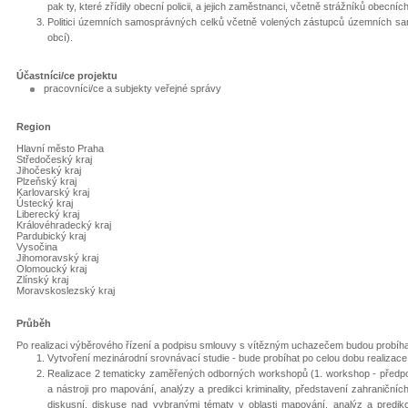
pak ty, které zřídily obecní policii, a jejich zaměstnanci, včetně strážníků obecních 
Politici územních samosprávných celků včetně volených zástupců územních samo
obcí).
Účastníci/ce projektu
pracovníci/ce a subjekty veřejné správy
Region
Hlavní město Praha
Středočeský kraj
Jihočeský kraj
Plzeňský kraj
Karlovarský kraj
Ústecký kraj
Liberecký kraj
Královéhradecký kraj
Pardubický kraj
Vysočina
Jihomoravský kraj
Olomoucký kraj
Zlínský kraj
Moravskoslezský kraj
Průběh
Po realizaci výběrového řízení a podpisu smlouvy s vítězným uchazečem budou probíhat n
Vytvoření mezinárodní srovnávací studie - bude probíhat po celou dobu realizace p
Realizace 2 tematicky zaměřených odborných workshopů (1. workshop - předpok
a nástroji pro mapování, analýzy a predikci kriminality, představení zahraničn
diskusní, diskuse nad vybranými tématy v oblasti mapování, analýz a predikce