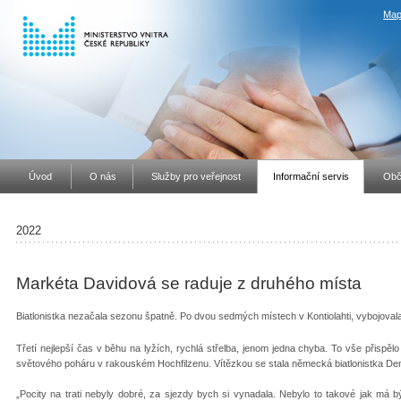
Map
Úvod
O nás
Služby pro veřejnost
Informační servis
Obč
2022
Markéta Davidová se raduje z druhého místa
Biatlonistka nezačala sezonu špatně. Po dvou sedmých místech v Kontiolahti, vybojovala 
Třetí nejlepší čas v běhu na lyžích, rychlá střelba, jenom jedna chyba. To vše přispě
světového poháru v rakouském Hochfilzenu. Vítězkou se stala německá biatlonistka D
„Pocity na trati nebyly dobré, za sjezdy bych si vynadala. Nebylo to takové jak má b