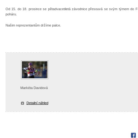
Od 15. do 18. prosince se pětadvacetiletá závodnice přesouvá se svým týmem do Fr
poháru.
Našim reprezentantům držíme palce.
Markéta Davidová
Detailní náhled
Fac