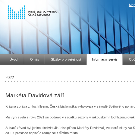
Map
Úvod
O nás
Služby pro veřejnost
Informační servis
Obč
2022
Markéta Davidová září
Krásná zpráva z Hochfilzenu. Česká biatlonistka vybojovala v závodě Světového poháru 
Mistryni světa z roku 2021 se podařilo v začátku sezony v rakouském Hochfilzenu dvakr
Stíhací závod byl jedinou individuální disciplínou Markéty Davidové, ve které nikdy ve
od 10. prosince neplatí a raduje se z třetího místa.