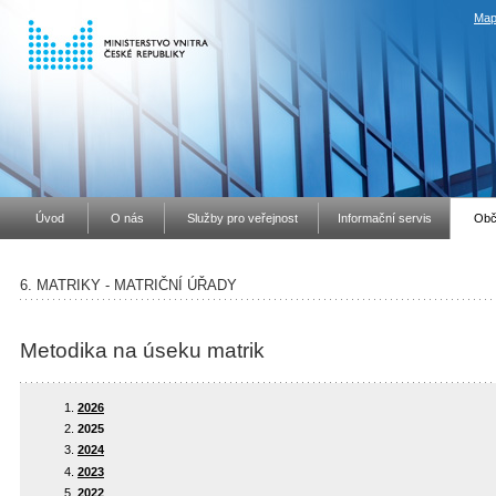
Map
Úvod
O nás
Služby pro veřejnost
Informační servis
Obč
6. MATRIKY - MATRIČNÍ ÚŘADY
Metodika na úseku matrik
2026
2025
2024
2023
2022