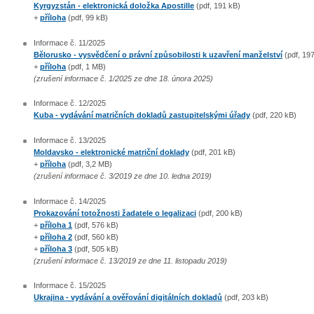
Kyrgyzstán - elektronická doložka Apostille
(pdf, 191 kB)
+
příloha
(pdf, 99 kB)
Informace č. 11/2025
Bělorusko - vysvědčení o právní způsobilosti k uzavření manželství
(pdf, 19
+
příloha
(pdf, 1 MB)
(zrušení informace č. 1/2025 ze dne 18. února 2025)
Informace č. 12/2025
Kuba - vydávání matričních dokladů zastupitelskými úřady
(pdf, 220 kB)
Informace č. 13/2025
Moldavsko - elektronické matriční doklady
(pdf, 201 kB)
+
příloha
(pdf, 3,2 MB)
(zrušení informace č. 3/2019 ze dne 10. ledna 2019)
Informace č. 14/2025
Prokazování totožnosti žadatele o legalizaci
(pdf, 200 kB)
+
příloha 1
(pdf, 576 kB)
+
příloha 2
(pdf, 560 kB)
+
příloha 3
(pdf, 505 kB)
(zrušení informace č. 13/2019 ze dne 11. listopadu 2019)
Informace č. 15/2025
Ukrajina - vydávání a ověřování digitálních dokladů
(pdf, 203 kB)