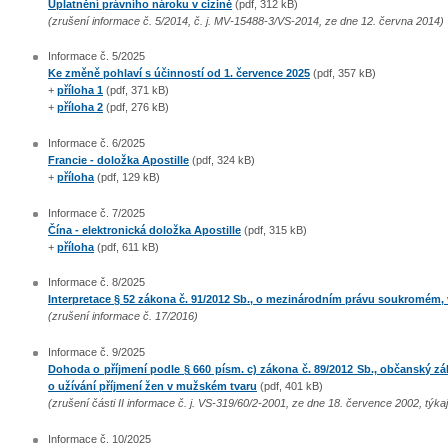
Uplatnění právního nároku v cizině
(pdf, 312 kB)
(zrušení informace č. 5/2014, č. j. MV-15488-3/VS-2014, ze dne 12. června 2014)
Informace č. 5/2025
Ke změně pohlaví s účinností od 1. července 2025
(pdf, 357 kB)
+
příloha 1
(pdf, 371 kB)
+
příloha 2
(pdf, 276 kB)
Informace č. 6/2025
Francie - doložka Apostille
(pdf, 324 kB)
+
příloha
(pdf, 129 kB)
Informace č. 7/2025
Čína - elektronická doložka Apostille
(pdf, 315 kB)
+
příloha
(pdf, 611 kB)
Informace č. 8/2025
Interpretace § 52 zákona č. 91/2012 Sb., o mezinárodním právu soukromém,
(zrušení informace č. 17/2016)
Informace č. 9/2025
Dohoda o příjmení podle § 660 písm. c) zákona č. 89/2012 Sb., občanský zá
o užívání příjmení žen v mužském tvaru
(pdf, 401 kB)
(zrušení části II informace č. j. VS-319/60/2-2001, ze dne 18. července 2002, týkaj
Informace č. 10/2025