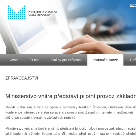
Map
Úvod
O nás
Služby pro veřejnost
Informační servis
Obč
ZPRAVODAJSTVÍ
Ministerstvo vnitra představí pilotní provoz základn
Ministr vnitra Jan Kubice se spolu s náměstky Radkem Šmerdou, Ondřejem Veselským
konference Internet ve státní správě a samosprávě. Zásadním tématem nejdůležitějš
blížící se spuštění systému základních registrů.
Ministerstvo vnitra na konferenci mj. představí fungující pilotní provoz základních reg
jaké bude mít výhody. Kromě toho tři měsíce před ostrým startem registrů přednáš