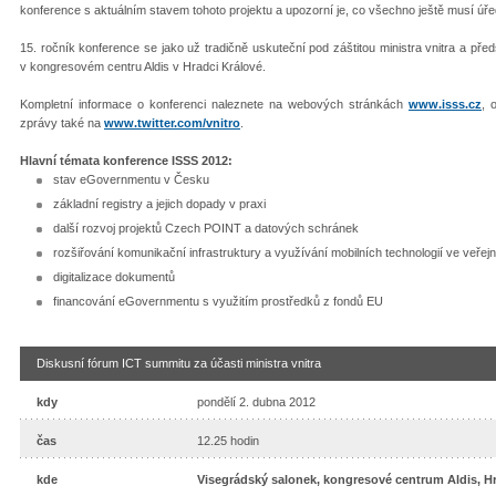
konference s aktuálním stavem tohoto projektu a upozorní je, co všechno ještě musí úřed
15. ročník konference se jako už tradičně uskuteční pod záštitou ministra vnitra a pře
v kongresovém centru Aldis v Hradci Králové.
Kompletní informace o konferenci naleznete na webových stránkách
www.isss.cz
, 
zprávy také na
www.twitter.com/vnitro
.
Hlavní témata konference ISSS 2012:
stav eGovernmentu v Česku
základní registry a jejich dopady v praxi
další rozvoj projektů Czech POINT a datových schránek
rozšiřování komunikační infrastruktury a využívání mobilních technologií ve veřej
digitalizace dokumentů
financování eGovernmentu s využitím prostředků z fondů EU
Diskusní fórum ICT summitu za účasti ministra vnitra
kdy
pondělí 2. dubna 2012
čas
12.25 hodin
kde
Visegrádský salonek, kongresové centrum Aldis, H