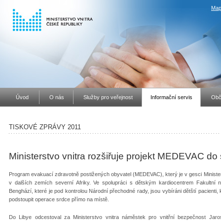
Map
Úvod
O nás
Služby pro veřejnost
Informační servis
Obč
TISKOVÉ ZPRÁVY 2011
Ministerstvo vnitra rozšiřuje projekt MEDEVAC do 
Program evakuací zdravotně postižených obyvatel (MEDEVAC), který je v gesci Ministe
v dalších zemích severní Afriky. Ve spolupráci s dětským kardiocentrem Fakultní 
Benghází, které je pod kontrolou Národní přechodné rady, jsou vybíráni dětští pacienti,
podstoupit operace srdce přímo na místě.
Do Libye odcestoval za Ministerstvo vnitra náměstek pro vnitřní bezpečnost Jar