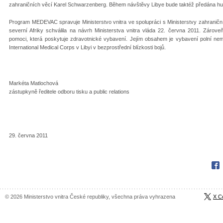
zahraničních věcí Karel Schwarzenberg. Během návštěvy Libye bude taktéž předána hum
Program MEDEVAC spravuje Ministerstvo vnitra ve spolupráci s Ministerstvy zahraniční
severní Afriky schválila na návrh Ministerstva vnitra vláda 22. června 2011. Zárove
pomoci, která poskytuje zdravotnické vybavení. Jejím obsahem je vybavení polní nem
International Medical Corps v Libyi v bezprostřední blízkosti bojů.
Markéta Matlochová
zástupkyně ředitele odboru tisku a public relations
29. června 2011
Fac
© 2026 Ministerstvo vnitra České republiky, všechna práva vyhrazena
X C