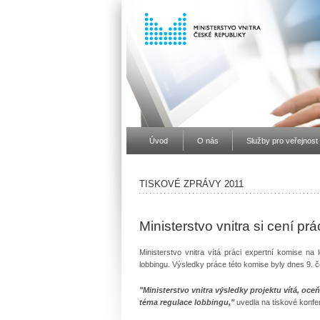
Úvod
O nás
Služby pro veřejnost
TISKOVÉ ZPRÁVY 2011
Ministerstvo vnitra si cení pr
Ministerstvo vnitra vítá práci expertní komise na 
lobbingu. Výsledky práce této komise byly dnes 9.
"Ministerstvo vnitra výsledky projektu vítá, oce
téma regulace lobbingu,"
uvedla na tiskové konfer