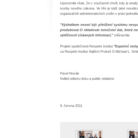
Upozornila však, že v současné chvíli, kdy je analýz
tvorby nového zákona. Ve hře je totiž také noveliz
organizačně-administrativních změn v práci jednotliv
"Výsledkem nesmí být přetížení systému nevy
produkovat či skladovat množství dat, která ne
výtěžností získaných informací,"
zdůraznila.
Projekt společnosti Respekt institut
"Expertní stol
za Respekt institut Vojtěch Prokeš či Michael L. S
Pavel Novák
ředitel odboru tisku a public relations
9. června 2011