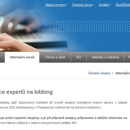
Mapa serveru
Textová verze
English
Rozšířené
Informační servis
Občan a úřad
EU
Nabídky a zakázky
P
Úvodní strana
/
Informační
áce expertů na lobbing
lobbing, jejíž doporučení zohlední při tvorbě analýzy komplexní právní úpravy v oblasti
 června 2011 představeny v Poslanecké sněmovně na tiskové konferenci.
ňuje práci expertní skupiny a je při přípravě analýzy připraveno k dalším diskusím na
enci Marta Léblová z odboru bezpečnostní politiky MV.