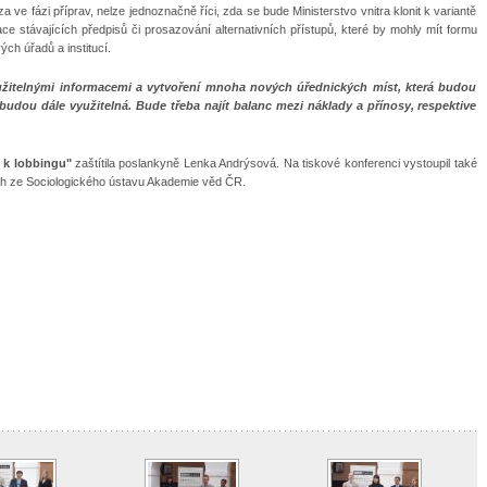
a ve fázi příprav, nelze jednoznačně říci, zda se bude Ministerstvo vnitra klonit k variantě
ace stávajících předpisů či prosazování alternativních přístupů, které by mohly mít formu
ých úřadů a institucí.
užitelnými informacemi a vytvoření mnoha nových úřednických míst, která budou
budou dále využitelná. Bude třeba najít balanc mezi náklady a přínosy, respektive
y k lobbingu"
zaštítila poslankyně Lenka Andrýsová. Na tiskové konferenci vystoupil také
mith ze Sociologického ústavu Akademie věd ČR.