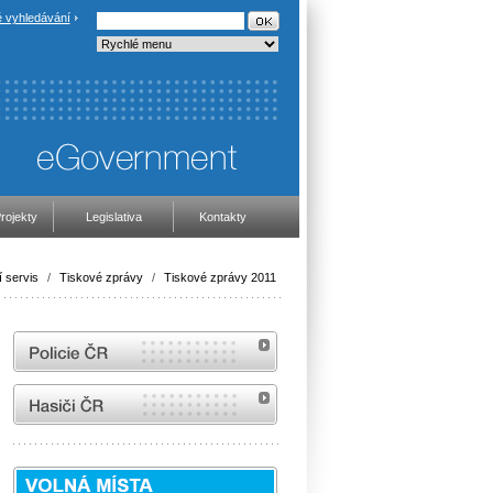
 vyhledávání
rojekty
Legislativa
Kontakty
 servis
/
Tiskové zprávy
/
Tiskové zprávy 2011
internetové stránky Policie ČR
internetové stránky Hasiči ČR