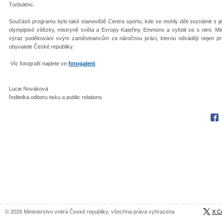
Turbulenc.
Součástí programu bylo také stanoviště Centra sportu, kde se mohly děti seznámit s je
olympijské vítězky, mistryně světa a Evropy Kateřiny Emmons a vyfotit se s nimi. Min
výraz poděkování svým zaměstnancům za náročnou práci, kterou odvádějí nejen pr
obyvatele České republiky.
Víc fotografií najdete ve
fotogalerii
.
Lucie Nováková
ředitelka odboru tisku a public relations
Fac
© 2026 Ministerstvo vnitra České republiky, všechna práva vyhrazena
X C