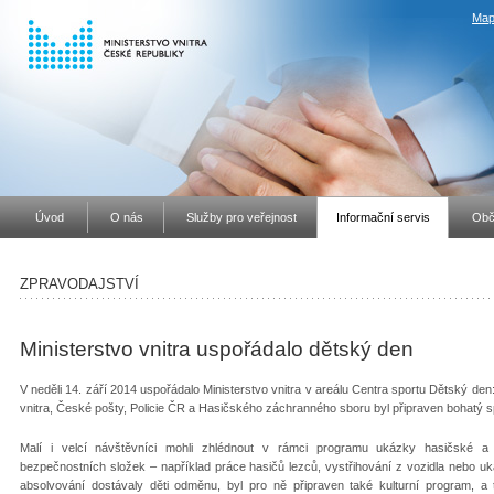
Map
Úvod
O nás
Služby pro veřejnost
Informační servis
Obč
ZPRAVODAJSTVÍ
Ministerstvo vnitra uspořádalo dětský den
V neděli 14. září 2014 uspořádalo Ministerstvo vnitra v areálu Centra sportu Dětský den
vnitra, České pošty, Policie ČR a Hasičského záchranného sboru byl připraven bohatý sp
Malí i velcí návštěvníci mohli zhlédnout v rámci programu ukázky hasičské a po
bezpečnostních složek – například práce hasičů lezců, vystřihování z vozidla nebo uká
absolvování dostávaly děti odměnu, byl pro ně připraven také kulturní program,